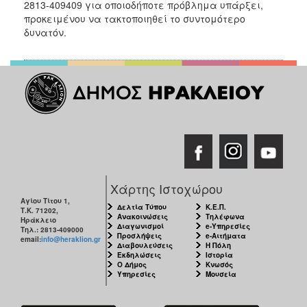
2813-409409 για οποιοδήποτε πρόβλημα υπάρξει,
2017
προκειμένου να τακτοποιηθεί το συντομότερο
2016
δυνατόν.
2015
2013
2012
2011
2010
2006
Χάρτης Ιστοχώρου
Αγίου Τίτου 1,
Δελτία Τύπου
Κ.Ε.Π.
Τ.Κ. 71202,
Ανακοινώσεις
Τηλέφωνα
ΔΗΜΟΤΗΣ
Ηράκλειο
Διαγωνισμοί
e-Υπηρεσίες
Τηλ.: 2813-409000
Προσλήψεις
e-Αιτήματα
email:
info@heraklion.gr
Διαβουλεύσεις
Η Πόλη
ΕΠΙΣΚΕΠΤΗΣ
Εκδηλώσεις
Ιστορία
Ο Δήμος
Κνωσός
Υπηρεσίες
Μουσεία
ΗΡΑΚΛΕΙΟ
ΓΙΑ...