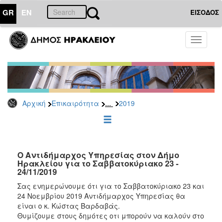
GR
EN
ΕΙΣΟΔΟΣ
ΕΠΙΚΑΙΡΟΤΗΤΑ
Toggle
navigati
Δελτία
Τύπου
Αρχείο
2026
...
Αρχική
Επικαιρότητα
2019
2025
2024
2023
2022
Ο Αντιδήμαρχος Υπηρεσίας στον Δήμο
Ηρακλείου για το Σαββατοκύριακο 23 -
2021
24/11/2019
2020
Σας ενημερώνουμε ότι για το Σαββατοκύριακο 23 και
24 Νοεμβρίου 2019 Αντιδήμαρχος Υπηρεσίας θα
2019
είναι ο κ. Κώστας Βαρδαβάς.
2018
Θυμίζουμε στους δημότες οτι μπορούν να καλούν στο