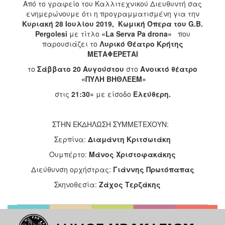
Από το γραφείο του Καλλιτεχνικού Διευθυντή σας
2017
ενημερώνουμε ότι η προγραμματισμένη για την
2016
Κυριακή 28 Ιουλίου 2019,
Κωμική Όπερα του G.B.
Pergolesi
με τίτλο
«
La
Serva
Pa
drona
»
που
2015
παρουσιάζει το
Λυρικό Θέατρο Κρήτης
2013
ΜΕΤΑΦΕΡΕΤΑΙ
2012
το
Σάββατο 20 Αυγούστου
στο
Ανοικτό θέατρο
«ΠΥΛΗ ΒΗΘΛΕΕΜ»
2011
στις
21:30»
με είσοδο
Ελεύθερη.
2010
2006
ΣΤΗΝ ΕΚΔΗΛΩΣΗ ΣΥΜΜΕΤΕΧΟΥΝ:
Σερπίνα:
Διαμάντη Κριτσωτάκη
Ουμπέρτο:
Μάνος Χριστοφακάκης
ΔΗΜΟΤΗΣ
Διεύθυνση ορχήστρας:
Γιάννης Πρωτόπαπας
ΕΠΙΣΚΕΠΤΗΣ
Σκηνοθεσία:
Ζάχος Τερζάκης
ΗΡΑΚΛΕΙΟ
ΓΙΑ...