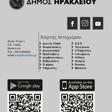
Χάρτης Ιστοχώρου
Αγίου Τίτου 1,
Δελτία Τύπου
Κ.Ε.Π.
Τ.Κ. 71202,
Ανακοινώσεις
Τηλέφωνα
Ηράκλειο
Διαγωνισμοί
e-Υπηρεσίες
Τηλ.: 2813-409000
Προσλήψεις
e-Αιτήματα
email:
info@heraklion.gr
Διαβουλεύσεις
Η Πόλη
Εκδηλώσεις
Ιστορία
Ο Δήμος
Κνωσός
Υπηρεσίες
Μουσεία