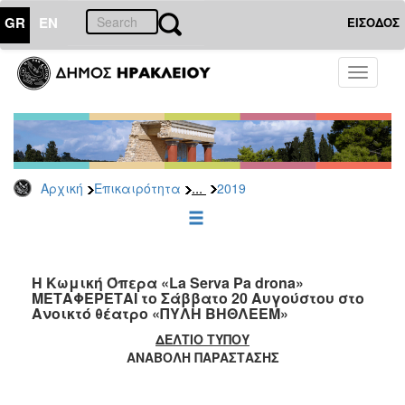
GR
EN
ΕΙΣΟΔΟΣ
ΕΠΙΚΑΙΡΟΤΗΤΑ
Toggle
navigati
Δελτία
Τύπου
Αρχείο
2026
...
Αρχική
Επικαιρότητα
2019
2025
2024
2023
2022
Η Κωμική Όπερα «La Serva Pa drona»
ΜΕΤΑΦΕΡΕΤΑΙ το Σάββατο 20 Αυγούστου στο
2021
Ανοικτό θέατρο «ΠΥΛΗ ΒΗΘΛΕΕΜ»
2020
ΔΕΛΤΙΟ ΤΥΠΟΥ
ΑΝΑΒΟΛΗ ΠΑΡΑΣΤΑΣΗΣ
2019
2018