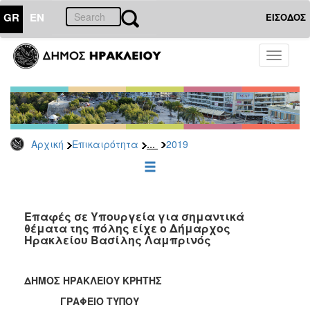
GR
EN
ΕΙΣΟΔΟΣ
ΕΠΙΚΑΙΡΟΤΗΤΑ
Toggle
navigati
Δελτία
Τύπου
Αρχείο
2026
...
Αρχική
Επικαιρότητα
2019
2025
2024
2023
2022
Επαφές σε Υπουργεία για σημαντικά
θέματα της πόλης είχε ο Δήμαρχος
2021
Ηρακλείου Βασίλης Λαμπρινός
2020
2019
ΔΗΜΟΣ ΗΡΑΚΛΕΙΟΥ ΚΡΗΤΗΣ
2018
ΓΡΑΦΕΙΟ ΤΥΠΟΥ