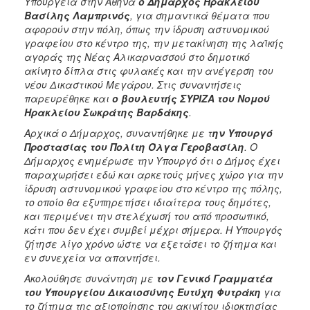
Υπουργεία στην Αθήνα
ο Δήμαρχος Ηρακλείου
Βασίλης Λαμπρινός
, για σημαντικά θέματα που
αφορούν στην πόλη, όπως την ίδρυση αστυνομικού
γραφείου στο κέντρο της, την μετακίνηση της λαϊκής
αγοράς της Νέας Αλικαρνασσού στο δημοτικό
ακίνητο δίπλα στις φυλακές και την ανέγερση του
νέου Δικαστικού Μεγάρου. Στις συναντήσεις
παρευρέθηκε και
ο βουλευτής ΣΥΡΙΖΑ του Νομού
Ηρακλείου Σωκράτης Βαρδάκης
.
Αρχικά ο Δήμαρχος, συναντήθηκε με τ
ην Υπουργό
Προστασίας του Πολίτη Όλγα Γεροβασίλη
. Ο
Δήμαρχος ενημέρωσε την Υπουργό ότι ο Δήμος έχει
παραχωρήσει εδώ και αρκετούς μήνες χώρο για την
ίδρυση αστυνομικού γραφείου στο κέντρο της πόλης,
το οποίο θα εξυπηρετήσει ιδιαίτερα τους δημότες,
και περιμένει την στελέχωσή του από προσωπικό,
κάτι που δεν έχει συμβεί μέχρι σήμερα. Η Υπουργός
ζήτησε λίγο χρόνο ώστε να εξετάσει το ζήτημα και
εν συνεχεία να απαντήσει.
Ακολούθησε συνάντηση με
τον Γενικό Γραμματέα
του Υπουργείου Δικαιοσύνης Ευτύχη Φυτράκη
για
το ζήτημα της αξιοποίησης του ακινήτου ιδιοκτησίας