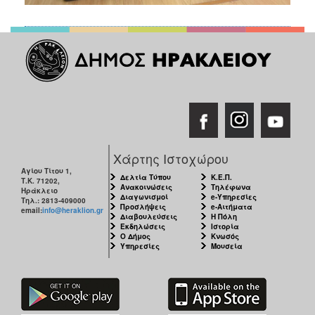
Χάρτης Ιστοχώρου
Αγίου Τίτου 1,
Δελτία Τύπου
Κ.Ε.Π.
Τ.Κ. 71202,
Ανακοινώσεις
Τηλέφωνα
Ηράκλειο
Διαγωνισμοί
e-Υπηρεσίες
Τηλ.: 2813-409000
Προσλήψεις
e-Αιτήματα
email:
info@heraklion.gr
Διαβουλεύσεις
Η Πόλη
Εκδηλώσεις
Ιστορία
Ο Δήμος
Κνωσός
Υπηρεσίες
Μουσεία