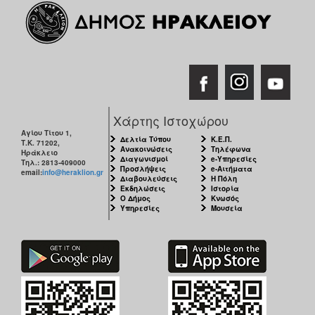
Χάρτης Ιστοχώρου
Αγίου Τίτου 1,
Δελτία Τύπου
Κ.Ε.Π.
Τ.Κ. 71202,
Ανακοινώσεις
Τηλέφωνα
Ηράκλειο
Διαγωνισμοί
e-Υπηρεσίες
Τηλ.: 2813-409000
Προσλήψεις
e-Αιτήματα
email:
info@heraklion.gr
Διαβουλεύσεις
Η Πόλη
Εκδηλώσεις
Ιστορία
Ο Δήμος
Κνωσός
Υπηρεσίες
Μουσεία