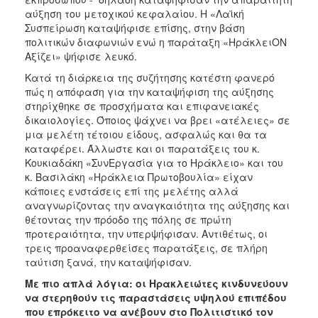
αύξηση του μετοχικού κεφαλαίου. Η «Λαϊκή
Συσπείρωση καταψήφισε επίσης, στην βάση
πολιτικών διαφωνιών ενώ η παράταξη «ΗράκλειΟΝ
Αξίζει» ψήφισε λευκό.
Κατά τη διάρκεια της συζήτησης κατέστη φανερό
πώς η απόφαση για την καταψήφιση της αύξησης
στηρίχθηκε σε προσχήματα και επιφανειακές
δικαιολογίες. Όποιος ψάχνει να βρει «ατέλειες» σε
μια μελέτη τέτοιου είδους, ασφαλώς και θα τα
καταφέρει. Άλλωστε και οι παρατάξεις του κ.
Κουκιαδάκη «ΣυνΕργασία για το Ηράκλειο» και του
κ. Βασιλάκη «Ηράκλεια Πρωτοβουλία» είχαν
κάποιες ενστάσεις επί της μελέτης αλλά
αναγνωρίζοντας την αναγκαιότητα της αύξησης και
θέτοντας την πρόοδο της πόλης σε πρώτη
προτεραιότητα, την υπερψήφισαν. Αντιθέτως, οι
τρεις προαναφερθείσες παρατάξεις, σε πλήρη
ταύτιση ξανά, την καταψήφισαν.
Με πιο απλά λόγια: οι Ηρακλειώτες κινδυνεύουν
να στερηθούν τις παραστάσεις υψηλού επιπέδου
που επρόκειτο να ανέβουν στο Πολιτιστικό τον