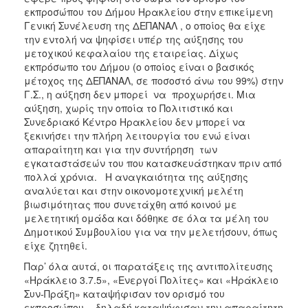
2017
εκπροσώπου του Δήμου Ηρακλείου στην επικείμενη
Γενική Συνέλευση της ΔΕΠΑΝΑΛ , ο οποίος θα είχε
2016
την εντολή να ψηφίσει υπέρ της αύξησης του
2015
μετοχικού κεφαλαίου της εταιρείας. Δίχως
εκπρόσωπο του Δήμου (ο οποίος είναι ο βασικός
2013
μέτοχος της ΔΕΠΑΝΑΛ, σε ποσοστό άνω του 99%) στην
2012
Γ.Σ., η αύξηση δεν μπορεί να προχωρήσει. Μια
αύξηση, χωρίς την οποία το Πολιτιστικό και
2011
Συνεδριακό Κέντρο Ηρακλείου δεν μπορεί να
2010
ξεκινήσει την πλήρη λειτουργία του ενώ είναι
απαραίτητη και για την συντήρηση των
2006
εγκαταστάσεών του που κατασκευάστηκαν πριν από
πολλά χρόνια. Η αναγκαιότητα της αύξησης
αναλύεται και στην οικονομοτεχνική μελέτη
βιωσιμότητας που συνετάχθη από κοινού με
μελετητική ομάδα και δόθηκε σε όλα τα μέλη του
ΔΗΜΟΤΗΣ
Δημοτικού Συμβουλίου για να την μελετήσουν, όπως
είχε ζητηθεί.
ΕΠΙΣΚΕΠΤΗΣ
Παρ’ όλα αυτά, οι παρατάξεις της αντιπολίτευσης
«Ηράκλειο 3.7.5», «Ενεργοί Πολίτες» και «Ηράκλειο
ΗΡΑΚΛΕΙΟ
ΓΙΑ...
Συν-Πράξη» καταψήφισαν τον ορισμό του
εκπροσώπου - δηλαδή καταψήφισαν την απαραίτητη