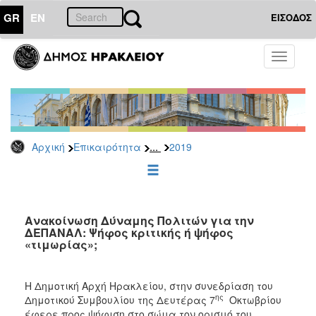
GR
EN
ΕΙΣΟΔΟΣ
ΕΠΙΚΑΙΡΟΤΗΤΑ
Toggle
navigati
Δελτία
Τύπου
Αρχείο
2026
...
Αρχική
Επικαιρότητα
2019
2025
2024
2023
2022
Ανακοίνωση Δύναμης Πολιτών για την
ΔΕΠΑΝΑΛ: Ψήφος κριτικής ή ψήφος
2021
«τιμωρίας»;
2020
2019
Η Δημοτική Αρχή Ηρακλείου, στην συνεδρίαση του
ης
Δημοτικού Συμβουλίου της Δευτέρας 7
Οκτωβρίου
2018
έφερε προς ψήφιση στο σώμα τον ορισμό του