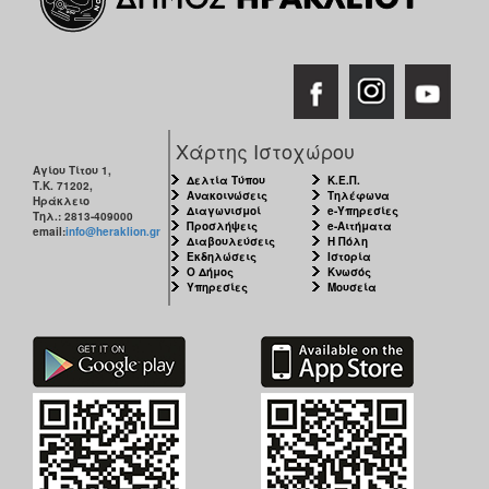
Χάρτης Ιστοχώρου
Αγίου Τίτου 1,
Δελτία Τύπου
Κ.Ε.Π.
Τ.Κ. 71202,
Ανακοινώσεις
Τηλέφωνα
Ηράκλειο
Διαγωνισμοί
e-Υπηρεσίες
Τηλ.: 2813-409000
Προσλήψεις
e-Αιτήματα
email:
info@heraklion.gr
Διαβουλεύσεις
Η Πόλη
Εκδηλώσεις
Ιστορία
Ο Δήμος
Κνωσός
Υπηρεσίες
Μουσεία