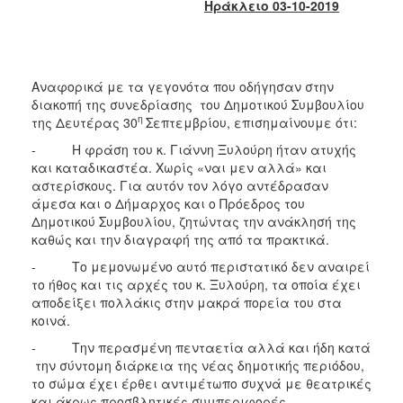
Ηράκλειο 03-10-2019
2017
2016
2015
Αναφορικά με τα γεγονότα που οδήγησαν στην
2013
διακοπή της συνεδρίασης του Δημοτικού Συμβουλίου
2012
η
της Δευτέρας 30
Σεπτεμβρίου, επισημαίνουμε ότι:
2011
- Η φράση του κ. Γιάννη Ξυλούρη ήταν ατυχής
και καταδικαστέα. Χωρίς «ναι μεν αλλά» και
2010
αστερίσκους. Για αυτόν τον λόγο αντέδρασαν
2006
άμεσα και ο Δήμαρχος και ο Πρόεδρος του
Δημοτικού Συμβουλίου, ζητώντας την ανάκλησή της
καθώς και την διαγραφή της από τα πρακτικά.
- Το μεμονωμένο αυτό περιστατικό δεν αναιρεί
το ήθος και τις αρχές του κ. Ξυλούρη, τα οποία έχει
ΔΗΜΟΤΗΣ
αποδείξει πολλάκις στην μακρά πορεία του στα
κοινά.
ΕΠΙΣΚΕΠΤΗΣ
- Την περασμένη πενταετία αλλά και ήδη κατά
την σύντομη διάρκεια της νέας δημοτικής περιόδου,
ΗΡΑΚΛΕΙΟ
ΓΙΑ...
το σώμα έχει έρθει αντιμέτωπο συχνά με θεατρικές
και άκρως προσβλητικές συμπεριφορές,