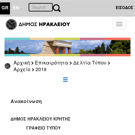
GR
EN
ΕΙΣΟΔΟΣ
ΕΠΙΚΑΙΡΟΤΗΤΑ
Toggle
navigati
Δελτία
Τύπου
Αρχείο
2026
Αρχική
Επικαιρότητα
Δελτία Τύπου
2025
Αρχείο
2019
2024
2023
2022
Ανακοίνωση
2021
2020
ΔΗΜΟΣ ΗΡΑΚΛΕΙΟΥ ΚΡΗΤΗΣ
2019
ΓΡΑΦΕΙΟ ΤΥΠΟΥ
2018