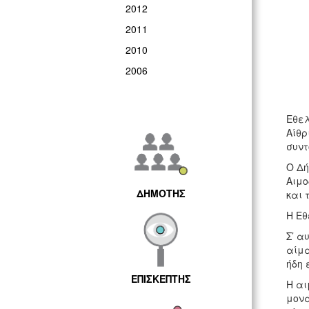
2012
2011
2010
2006
Εθελ
Αίθρ
συντ
O Δή
Αιμο
ΔΗΜΟΤΗΣ
και 
Η Εθ
Σ’ α
αίμα
ήδη 
ΕΠΙΣΚΕΠΤΗΣ
Η αι
μονά