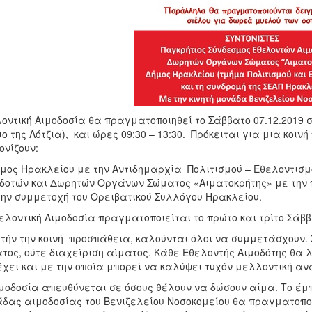
οντική Αιμοδοσία θα πραγματοποιηθεί το Σάββατο 07.12.2019 σ
ιο της Λότζια), και ώρες 09:30 – 13:30. Πρόκειται για μια κοι
ονίζουν:
μος Ηρακλείου με την Αντιδημαρχία Πολιτισμού – Εθελοντισμ
δοτών και Δωρητών Οργάνων Σώματος «Αιματοκρήτης» με την π
την συμμετοχή του Ορειβατικού Συλλόγου Ηρακλείου.
ελοντική Αιμοδοσία πραγματοποιείται το πρώτο και τρίτο Σάβ
υτήν την κοινή προσπάθεια, καλούνται όλοι να συμμετάσχουν. 
τος, ούτε διαχείριση αίματος. Κάθε Εθελοντής Αιμοδότης θα λ
έχει και με την οποία μπορεί να καλύψει τυχόν μελλοντική ανά
μοδοσία απευθύνεται σε όσους θέλουν να δώσουν αίμα. Το έμπ
δας αιμοδοσίας του Βενιζελείου Νοσοκομείου θα πραγματοποι