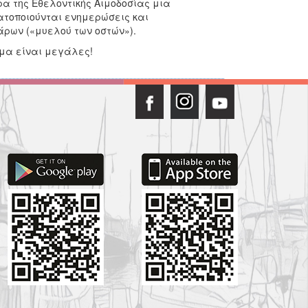
ρα της Εθελοντικής Αιμοδοσίας μια
τοποιούνται ενημερώσεις και
άρων («μυελού των οστών»).
ίμα είναι μεγάλες!