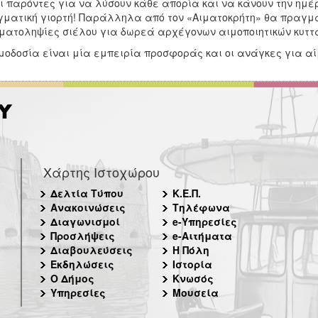
ι παρόντες για να λύσουν κάθε απορία και να κάνουν την ημέ
ματική γιορτή! Παράλληλα από τον «Αιματοκρήτη» θα πραγμα
ματοληψίες σιέλου για δωρεά αρχέγονων αιμοποιητικών κυττ
μοδοσία είναι μία εμπειρία προσφοράς και οι ανάγκες για α
Χάρτης Ιστοχώρου
Δελτία Τύπου
Κ.Ε.Π.
Ανακοινώσεις
Τηλέφωνα
Διαγωνισμοί
e-Υπηρεσίες
Προσλήψεις
e-Αιτήματα
Διαβουλεύσεις
Η Πόλη
Εκδηλώσεις
Ιστορία
Ο Δήμος
Κνωσός
Υπηρεσίες
Μουσεία