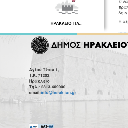
είνα
πραγ
δειγ
Η αι
ΗΡΑΚΛΕΙΟ ΓΙΑ...
Αγίου Τίτου 1,
Τ.Κ. 71202,
Ηράκλειο
Τηλ.: 2813-409000
email:
info@heraklion.gr