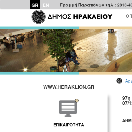
GR
EN
Γραμμή Παραπόνων τηλ : 2813-4
Ο 
Αρχ
WWW.HERAKLION.GR
97η
07/1
ΔΗΜ
ΕΠΙΚΑΙΡΟΤΗΤΑ
ΓΡ