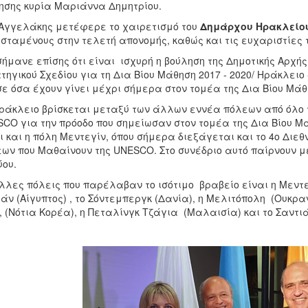
σης κυρία Μαριάννα Δημητρίου.
 Αγγελάκης μετέφερε το χαιρετισμό του
Δημάρχου Ηρακλείου
σταμένους στην τελετή απονομής, καθώς και τις ευχαριστίες τ
ήμανε επίσης ότι είναι ισχυρή η βούληση της Δημοτικής Αρχής
τηγικού Σχεδίου για τη Δια Βίου Μάθηση 2017 - 2020/ Ηράκλει
σε όσα έχουν γίνει μέχρι σήμερα στον τομέα της Δια Βίου Μάθ
ράκλειο βρίσκεται μεταξύ των άλλων εννέα πόλεων από όλο τ
CO για την πρόοδο που σημείωσαν στον τομέα της Δια Βίου 
ι και η πόλη Μεντεγίν, όπου σήμερα διεξάγεται και το 4ο Διεθ
ων που Μαθαίνουν της UNESCO. Στο συνέδριο αυτό παίρνουν μέ
ύου.
λλες πόλεις που παρέλαβαν το ισότιμο βραβείο είναι η Μεντεγ
άν (Αίγυπτος) , το Σόντεμπεργκ (Δανία), η Μελιτόπολη (Ουκραν
, (Νότια Κορέα), η Πεταλίνγκ Τζάγια (Μαλαισία) και το Σαντι