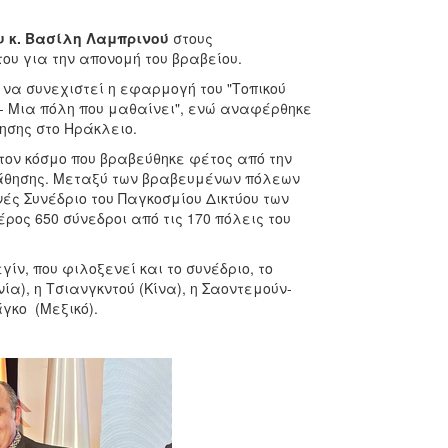
 κ. Βασίλη Λαμπρινού
στους
ου για την απονομή του βραβείου.
 να συνεχιστεί η εφαρμογή του "Τοπικού
ο - Μια πόλη που μαθαίνει", ενώ αναφέρθηκε
ησης στο Ηράκλειο.
ον κόσμο που βραβεύθηκε φέτος από την
Μάθησης. Μεταξύ των βραβευμένων πόλεων
νές Συνέδριο του Παγκοσμίου Δικτύου των
ρος 650 σύνεδροι από τις 170 πόλεις του
ίν, που φιλοξενεί και το συνέδριο, το
ία), η Τσιανγκντού (Κίνα), η Σαοντεμούν-
άγκο (Μεξικό).