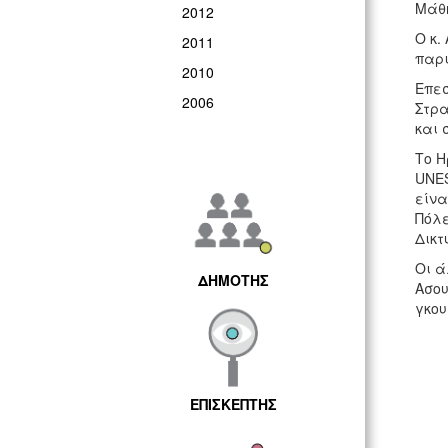
Μάθη
2012
Ο κ.
2011
παρι
2010
Επεσ
2006
Στρα
και 
Το Η
UNES
είνα
Πόλε
Δικτ
Οι ά
ΔΗΜΟΤΗΣ
Ασου
γκου
ΕΠΙΣΚΕΠΤΗΣ