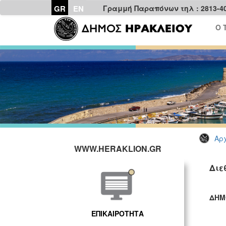
GR
EN
Γραμμή Παραπόνων τηλ : 2813-4
Ο 
Αρχ
WWW.HERAKLION.GR
Διε
ΔΗΜ
ΓΡ
ΕΠΙΚΑΙΡΟΤΗΤΑ