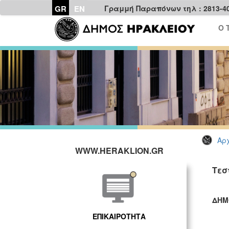
GR
EN
Γραμμή Παραπόνων τηλ : 2813-4
Ο 
Αρχ
WWW.HERAKLION.GR
Τεσ
ΔΗΜ
ΓΡ
ΕΠΙΚΑΙΡΟΤΗΤΑ