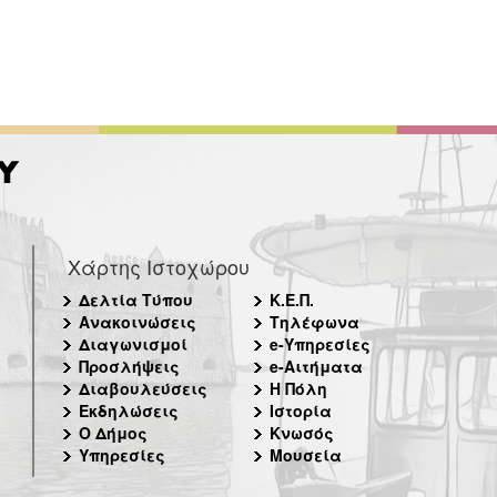
Χάρτης Ιστοχώρου
Δελτία Τύπου
Κ.Ε.Π.
Ανακοινώσεις
Τηλέφωνα
Διαγωνισμοί
e-Υπηρεσίες
Προσλήψεις
e-Αιτήματα
Διαβουλεύσεις
Η Πόλη
Εκδηλώσεις
Ιστορία
Ο Δήμος
Κνωσός
Υπηρεσίες
Μουσεία