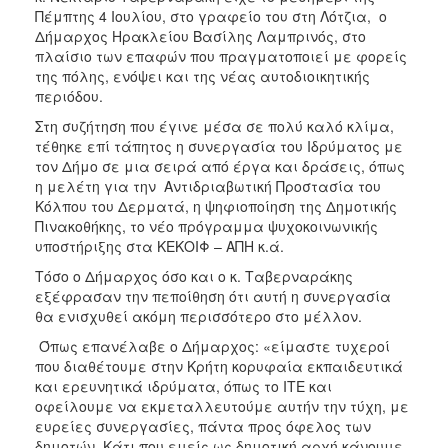
Πέμπτης 4 Ιουλίου, στο γραφείο του στη Λότζια, ο
Δήμαρχος Ηρακλείου Βασίλης Λαμπρινός, στο
πλαίσιο των επαφών που πραγματοποιεί με φορείς
της πόλης, ενόψει και της νέας αυτοδιοικητικής
περιόδου.
Στη συζήτηση που έγινε μέσα σε πολύ καλό κλίμα,
τέθηκε επί τάπητος η συνεργασία του Ιδρύματος με
τον Δήμο σε μια σειρά από έργα και δράσεις, όπως
η μελέτη για την Αντιδριαβωτική Προστασία του
Κόλπου του Δερματά, η ψηφιοποίηση της Δημοτικής
Πινακοθήκης, το νέο πρόγραμμα ψυχοκοινωνικής
υποστήριξης στα ΚΕΚΟΙΦ – ΑΠΗ κ.ά.
Τόσο ο Δήμαρχος όσο και ο κ. Ταβερναράκης
εξέφρασαν την πεποίθηση ότι αυτή η συνεργασία
θα ενισχυθεί ακόμη περισσότερο στο μέλλον.
Όπως επανέλαβε ο Δήμαρχος: «είμαστε τυχεροί
που διαθέτουμε στην Κρήτη κορυφαία εκπαιδευτικά
και ερευνητικά ιδρύματα, όπως το ΙΤΕ και
οφείλουμε να εκμεταλλευτούμε αυτήν την τύχη, με
ευρείες συνεργασίες, πάντα προς όφελος των
δημοτών. Κάτι που εμείς ως δημοτική αρχή κάνουμε