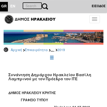
GR
EN
ΕΙΣΟΔΟΣ
ΕΠΙΚΑΙΡΟΤΗΤΑ
Toggle
navigati
Δελτία
Τύπου
Αρχείο
2026
...
Αρχική
Επικαιρότητα
2019
2025
2024
2023
2022
Συνάντηση Δημάρχου Ηρακλείου Βασίλη
Λαμπρινού με τον Πρόεδρο του ΙΤΕ
2021
2020
ΔΗΜΟΣ ΗΡΑΚΛΕΙΟΥ ΚΡΗΤΗΣ
2019
ΓΡΑΦΕΙΟ ΤΥΠΟΥ
2018
Ηράκλειο 04-07-2019