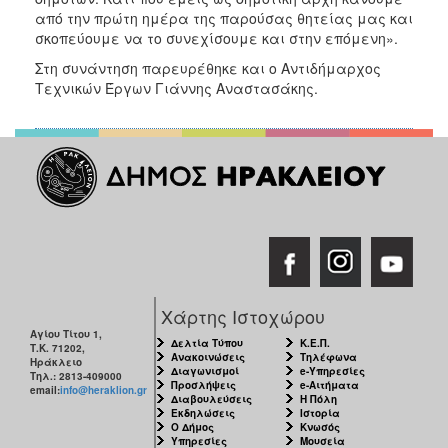
από την πρώτη ημέρα της παρούσας θητείας μας και
σκοπεύουμε να το συνεχίσουμε και στην επόμενη».
Στη συνάντηση παρευρέθηκε και ο Αντιδήμαρχος
Τεχνικών Έργων Γιάννης Αναστασάκης.
Χάρτης Ιστοχώρου
Αγίου Τίτου 1,
Δελτία Τύπου
Κ.Ε.Π.
Τ.Κ. 71202,
Ανακοινώσεις
Τηλέφωνα
Ηράκλειο
Διαγωνισμοί
e-Υπηρεσίες
Τηλ.: 2813-409000
Προσλήψεις
e-Αιτήματα
email:
info@heraklion.gr
Διαβουλεύσεις
Η Πόλη
Εκδηλώσεις
Ιστορία
Ο Δήμος
Κνωσός
Υπηρεσίες
Μουσεία