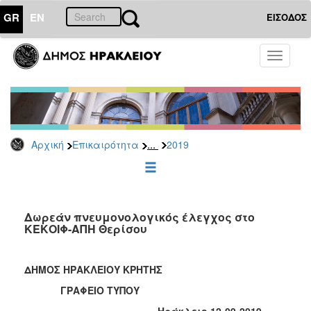
GR
EN
ΕΙΣΟΔΟΣ
ΕΠΙΚΑΙΡΟΤΗΤΑ
Toggle
navigati
Δελτία
Τύπου
Αρχείο
2026
...
Αρχική
Επικαιρότητα
2019
2025
2024
2023
2022
Δωρεάν πνευμονολογικός έλεγχος στο
ΚΕΚΟΙΦ-ΑΠΗ Θερίσου
2021
2020
ΔΗΜΟΣ ΗΡΑΚΛΕΙΟΥ ΚΡΗΤΗΣ
2019
ΓΡΑΦΕΙΟ ΤΥΠΟΥ
2018
Ηράκλειο 12-09-2019