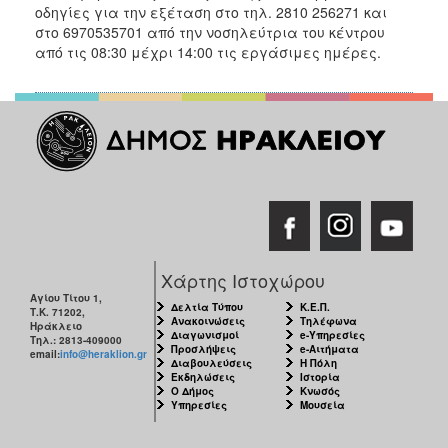
οδηγίες για την εξέταση στο τηλ. 2810 256271 και
στο 6970535701 από την νοσηλεύτρια του κέντρου
από τις 08:30 μέχρι 14:00 τις εργάσιμες ημέρες.
Χάρτης Ιστοχώρου
Αγίου Τίτου 1,
Δελτία Τύπου
Κ.Ε.Π.
Τ.Κ. 71202,
Ανακοινώσεις
Τηλέφωνα
Ηράκλειο
Διαγωνισμοί
e-Υπηρεσίες
Τηλ.: 2813-409000
Προσλήψεις
e-Αιτήματα
email:
info@heraklion.gr
Διαβουλεύσεις
Η Πόλη
Εκδηλώσεις
Ιστορία
Ο Δήμος
Κνωσός
Υπηρεσίες
Μουσεία