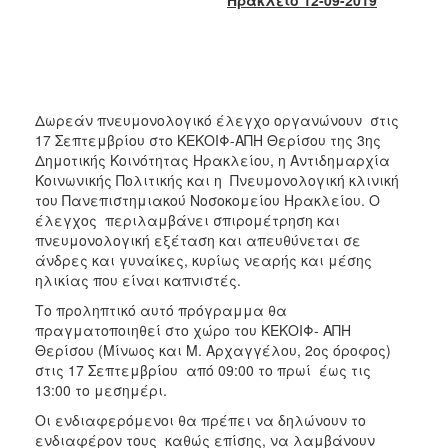
2017
2016
2015
2013
Δωρεάν πνευμονολογικό έλεγχο οργανώνουν στις
2012
17 Σεπτεμβρίου στο ΚΕΚΟΙΦ-ΑΠΗ Θερίσου της 3ης
Δημοτικής Κοινότητας Ηρακλείου, η Αντιδημαρχία
2011
Κοινωνικής Πολιτικής και η Πνευμονολογική κλινική
2010
του Πανεπιστημιακού Νοσοκομείου Ηρακλείου. Ο
έλεγχος περιλαμβάνει σπιρομέτρηση και
2006
πνευμονολογική εξέταση και απευθύνεται σε
άνδρες και γυναίκες, κυρίως νεαρής και μέσης
ηλικίας που είναι καπνιστές.
Το προληπτικό αυτό πρόγραμμα θα
ΔΗΜΟΤΗΣ
πραγματοποιηθεί στο χώρο του ΚΕΚΟΙΦ- ΑΠΗ
Θερίσου (Μίνωος και Μ. Αρχαγγέλου, 2ος όροφος)
ΕΠΙΣΚΕΠΤΗΣ
στις 17 Σεπτεμβρίου από 09:00 το πρωί έως τις
13:00 το μεσημέρι.
ΗΡΑΚΛΕΙΟ
Οι ενδιαφερόμενοι θα πρέπει να δηλώνουν το
ΓΙΑ...
ενδιαφέρον τους καθώς επίσης, να λαμβάνουν