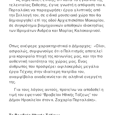
τελευταίας Έκθεσης, έγινε γνωστή η απόφαση του κ.
Πορταλάκη να παραχωρήσει έργα γλυπτικής από
την Συλλογή του, σε ειδικό μουσειακό χώρο που θα
δημιουργηθεί επί της οδού Αρχιεπισκόπου Μακαρίου,
σε συγκρότημα βιομηχανικών αποθηκών ιδιοκτησίας
των Ιδρυμάτων Ανδρέα και Μαρίας Καλοκαιρινού.
Όπως ανέφερε χαρακτηριστικά ο Δήμαρχος: «Όλοι,
ασφαλώς, συμφωνούμε ότι ο Πολιτισμός αποτελεί
μια κορυφαία πτυχή της κοινωνίας μας, και την πιο
αυθεντική ταυτότητα της χώρας μας. Ένας
άνθρωπος που προσφέρει αφιλοκερδώς μεγάλα
έργα Τέχνης στην ιδιαίτερη πατρίδα του,
αναμφίβολα αναδεικνύεται σε αληθινό ευεργέτη
της.
Για τους λόγους αυτούς, προτείνω να αποδοθεί η
τιμή του εφετινού “Βραβείου Ηθικής Τάξεως” του
Δήμου Ηρακλείου στον κ. Ζαχαρία Πορταλάκη».
Το Βραβείο Ηθικής Τάξεως