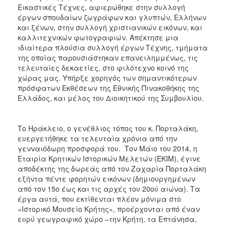
Εικαστικές Τέχνες, αφιερώθηκε στην συλλογή
έργων σπουδαίων ζωγράφων και γλυπτών, Ελλήνων
και ξένων, στην συλλογή χριστιανικών εικόνων, και
καλλιτεχνικών φωτογραφιών. Απέκτησε μια
ιδιαίτερα πλούσια συλλογή έργων Τέχνης, τμήματα
της οποίας παρουσιάστηκαν επανειλημμένως, τις
τελευταίες δεκαετίες, στο φιλότεχνο κοινό της
χώρας μας. Υπήρξε χορηγός των σημαντικότερων
πρόσφατων Εκθέσεων της Εθνικής Πινακοθήκης της
Ελλάδος, και μέλος του Διοικητικού της Συμβουλίου.
Το Ηράκλειο, ο γενέθλιος τόπος του κ. Πορταλάκη,
ευεργετήθηκε τα τελευταία χρόνια από την
γενναιόδωρη προσφορά του. Τον Μάιο του 2014, η
Εταιρία Κρητικών Ιστορικών Μελετών (ΕΚΙΜ), έγινε
αποδέκτης της δωρεάς από τον Ζαχαρία Πορταλάκη
εξήντα πέντε φορητών εικόνων (δημιουργημένων
από τον 15ο έως και τις αρχές του 20ού αιώνα). Τα
έργα αυτά, που εκτίθενται πλέον μόνιμα στο
«Ιστορικό Μουσείο Κρήτης», προέρχονται από έναν
ευρύ γεωγραφικό χώρο –την Κρήτη, τα Επτάνησα,