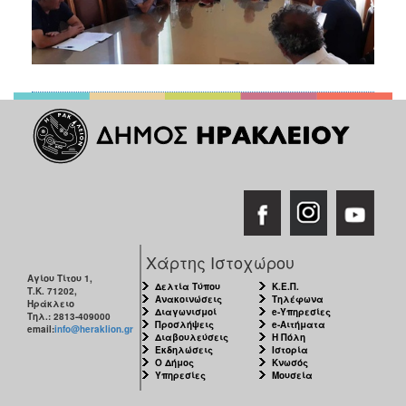
Χάρτης Ιστοχώρου
Αγίου Τίτου 1,
Δελτία Τύπου
Κ.Ε.Π.
Τ.Κ. 71202,
Ανακοινώσεις
Τηλέφωνα
Ηράκλειο
Διαγωνισμοί
e-Υπηρεσίες
Τηλ.: 2813-409000
Προσλήψεις
e-Αιτήματα
email:
info@heraklion.gr
Διαβουλεύσεις
Η Πόλη
Εκδηλώσεις
Ιστορία
Ο Δήμος
Κνωσός
Υπηρεσίες
Μουσεία