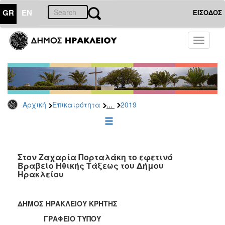
GR
EN
ΕΙΣΟΔΟΣ
ΕΠΙΚΑΙΡΟΤΗΤΑ
Toggle
navigati
Δελτία
Τύπου
Αρχείο
2026
...
Αρχική
Επικαιρότητα
2019
2025
2024
2023
2022
Στον Ζαχαρία Πορταλάκη το εφετινό
Βραβείο Ηθικής Τάξεως του Δήμου
2021
Ηρακλείου
2020
2019
ΔΗΜΟΣ ΗΡΑΚΛΕΙΟΥ ΚΡΗΤΗΣ
2018
ΓΡΑΦΕΙΟ ΤΥΠΟΥ