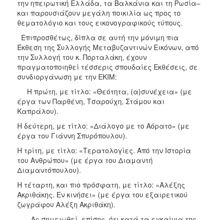
την ηπειρωτική Ελλάδα, τα Βαλκάνια και τη Ρωσία–
και παρουσιάζουν μεγάλη ποικιλία ως προς το
θεματολόγιο και τους εικονογραφικούς τύπους.
Επιπροσθέτως, δίπλα σε αυτή την μόνιμη πια
Έκθεση της Συλλογής Μεταβυζαντινών Εικόνων, από
την Συλλογή του κ. Πορταλάκη, έχουν
πραγματοποιηθεί τέσσερις σπουδαίες Εκθέσεις, σε
συνδιοργάνωση με την ΕΚΙΜ:
Η πρώτη, με τίτλο: «Θεότητα, (α)συνέχεια» (με
έργα των Παρθένη, Τσαρούχη, Στάμου και
Καπράλου).
Η δεύτερη, με τίτλο: «Διάλογο με το Αόρατο» (με
έργα του Γιάννη Σπυρόπουλου).
Η τρίτη, με τίτλο: «Τερατολογίες. Από την Ιστορία
του Ανθρώπου» (με έργα του Διαμαντή
Διαμαντόπουλου).
Η τέταρτη, και πιο πρόσφατη, με τίτλο: «Αλέξης
Ακριθάκης. Εν κινήσει» (με έργα του εξαιρετικού
ζωγράφου Αλέξη Ακριθάκη).
Ας σημειωθεί, επίσης, ότι κατά τα εγκαίνια της