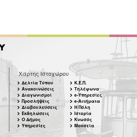
Χάρτης Ιστοχώρου
Δελτία Τύπου
Κ.Ε.Π.
Ανακοινώσεις
Τηλέφωνα
Διαγωνισμοί
e-Υπηρεσίες
Προσλήψεις
e-Αιτήματα
Διαβουλεύσεις
Η Πόλη
Εκδηλώσεις
Ιστορία
Ο Δήμος
Κνωσός
Υπηρεσίες
Μουσεία