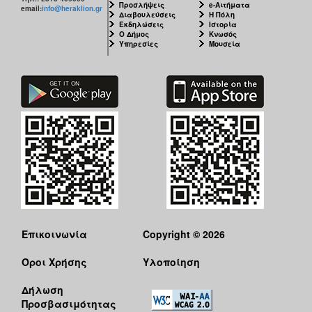
Προσλήψεις
e-Αιτήματα
email:
info@heraklion.gr
Διαβουλεύσεις
Η Πόλη
Εκδηλώσεις
Ιστορία
Ο Δήμος
Κνωσός
Υπηρεσίες
Μουσεία
Επικοινωνία
Copyright © 2026
Όροι Χρήσης
Υλοποίηση
Δήλωση
Προσβασιμότητας