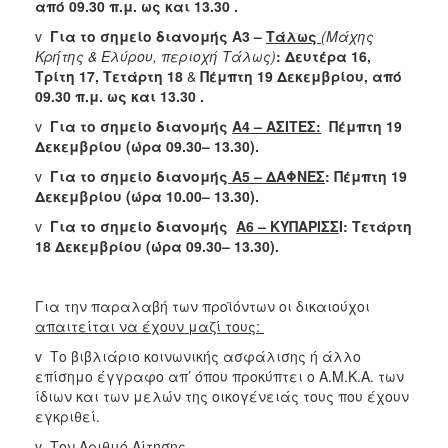
από 09.30 π.μ. ως και 13.30 .
v
Για το σημείο διανομής Α3 –
Τάλως
(Μάχης
Κρήτης & Ελύρου, περιοχή Τάλως)
: Δευτέρα 16,
Τρίτη 17, Τετάρτη 18
&
Πέμπτη 19 Δεκεμβρίου, από
09.30 π.μ. ως και 13.30 .
v
Για το σημείο διανομής
Α4 – ΑΣΙΤΕΣ:
Πέμπτη 19
Δεκεμβρίου (ώρα 09.30– 13.30).
v
Για το σημείο διανομής
Α5 – ΔΑΦΝΕΣ
: Πέμπτη 19
Δεκεμβρίου (ώρα 10.00– 13.30).
v
Για το σημείο διανομής
A6 – ΚΥΠΑΡΙΣΣ
Ι: Τετάρτη
18 Δεκεμβρίου (ώρα 09.30– 13.30).
Για την παραλαβή των προϊόντων οι δικαιούχοι
απαιτείται να έχουν μαζί τους:
v Το βιβλιάριο κοινωνικής ασφάλισης ή άλλο
επίσημο έγγραφο απ’ όπου προκύπτει ο Α.Μ.Κ.Α. των
ίδιων και των μελών της οικογένειάς τους που έχουν
εγκριθεί.
v Τον Αριθμό Αίτησης.