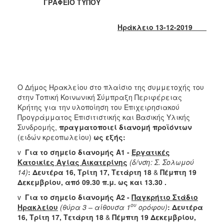
ΓΡΑΦΕΙΟ ΤΥΠΟΥ
2017
2016
Ηράκλειο 13-12-2019
2015
2013
2012
2011
Ο Δήμος Ηρακλείου στο πλαίσιο της συμμετοχής του
2010
στην Τοπική Κοινωνική Σύμπραξη Περιφέρειας
Κρήτης για την υλοποίηση του Επιχειρησιακού
2006
Προγράμματος Επισιτιστικής και Βασικής Υλικής
Συνδρομής,
πραγματοποιεί διανομή προϊόντων
(ειδών κρεοπωλείου)
ως εξής:
v
Για το σημείο διανομής Α1 -
Εργατικές
ΔΗΜΟΤΗΣ
Κατοικίες Αγίας Αικατερίνης
(δ/νση: Σ. Σολωμού
14)
: Δευτέρα 16, Τρίτη 17, Τετάρτη 18
&
Πέμπτη 19
Δεκεμβρίου, από 09.30 π.μ. ως και 13.30 .
ΕΠΙΣΚΕΠΤΗΣ
v
Για το σημείο διανομής Α2 -
Παγκρήτιο Στάδιο
ΗΡΑΚΛΕΙΟ
ου
Ηρακλείου
(θύρα 3 – αίθουσα 1
ορόφου)
: Δευτέρα
ΓΙΑ...
16, Τρίτη 17, Τετάρτη 18
&
Πέμπτη 19 Δεκεμβρίου,