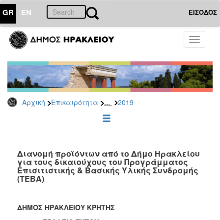
GR
EN
ΕΙΣΟΔΟΣ
ΕΠΙΚΑΙΡΟΤΗΤΑ
Toggle
navigati
Δελτία
Τύπου
Αρχείο
2026
...
Αρχική
Επικαιρότητα
2019
2025
2024
2023
2022
Διανομή προϊόντων από το Δήμο Ηρακλείου
για τους δικαιούχους του Προγράμματος
2021
Επισιτιστικής & Βασικής Υλικής Συνδρομής
(ΤΕΒΑ)
2020
2019
ΔΗΜΟΣ ΗΡΑΚΛΕΙΟΥ ΚΡΗΤΗΣ
2018