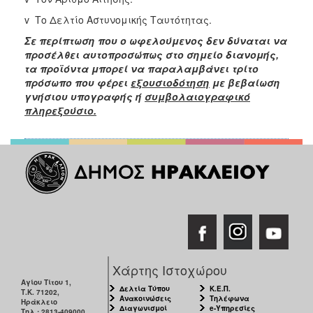
v Το Δελτίο Αστυνομικής Ταυτότητας.
Σε περίπτωση που ο ωφελούμενος δεν δύναται να
προσέλθει αυτοπροσώπως στο σημείο διανομής,
τα προϊόντα μπορεί να παραλαμβάνει τρίτο
πρόσωπο που φέρει
εξουσιοδότηση
με βεβαίωση
γνήσιου υπογραφής ή
συμβολαιογραφικό
πληρεξούσιο.
Χάρτης Ιστοχώρου
Αγίου Τίτου 1,
Δελτία Τύπου
Κ.Ε.Π.
Τ.Κ. 71202,
Ανακοινώσεις
Τηλέφωνα
Ηράκλειο
Διαγωνισμοί
e-Υπηρεσίες
Τηλ.: 2813-409000