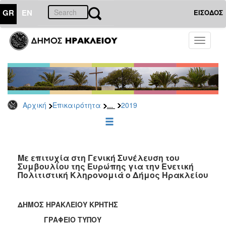
GR
EN
ΕΙΣΟΔΟΣ
ΕΠΙΚΑΙΡΟΤΗΤΑ
Toggle
navigati
Δελτία
Τύπου
Αρχείο
2026
...
Αρχική
Επικαιρότητα
2019
2025
2024
2023
2022
Με επιτυχία στη Γενική Συνέλευση του
Συμβουλίου της Ευρώπης για την Ενετική
2021
Πολιτιστική Κληρονομιά ο Δήμος Ηρακλείου
2020
2019
ΔΗΜΟΣ ΗΡΑΚΛΕΙΟΥ ΚΡΗΤΗΣ
2018
ΓΡΑΦΕΙΟ ΤΥΠΟΥ