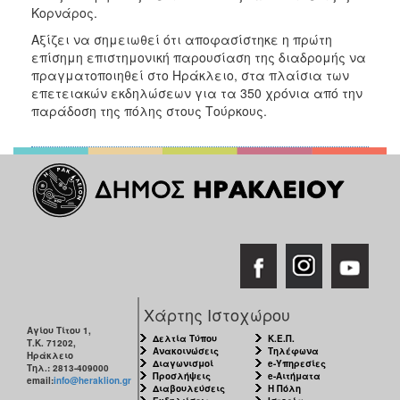
Κορνάρος.
Αξίζει να σημειωθεί ότι αποφασίστηκε η πρώτη
επίσημη επιστημονική παρουσίαση της διαδρομής να
πραγματοποιηθεί στο Ηράκλειο, στα πλαίσια των
επετειακών εκδηλώσεων για τα 350 χρόνια από την
παράδοση της πόλης στους Τούρκους.
Χάρτης Ιστοχώρου
Αγίου Τίτου 1,
Δελτία Τύπου
Κ.Ε.Π.
Τ.Κ. 71202,
Ανακοινώσεις
Τηλέφωνα
Ηράκλειο
Διαγωνισμοί
e-Υπηρεσίες
Τηλ.: 2813-409000
Προσλήψεις
e-Αιτήματα
email:
info@heraklion.gr
Διαβουλεύσεις
Η Πόλη