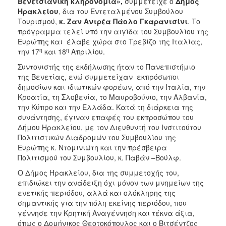
Βενετσιάνικη κληρονομιά»,
συμμετείχε ο
Δήμος
Ηρακλείου
, δια του Εντεταλμένου Συμβούλου
Τουρισμού,
κ. Ζαν Αντρέα Πάολο Γκαραντσίνι
. Το
πρόγραμμα τελεί υπό την αιγίδα του Συμβουλίου της
Ευρώπης και έλαβε χώρα στο Τρεβίζο της Ιταλίας,
η
η
την 17
και 18
Απριλίου.
Συντονιστής της εκδήλωσης ήταν το Πανεπιστήμιο
της Βενετίας, ενώ συμμετείχαν εκπρόσωποι
δημοσίων και ιδιωτικών φορέων, από την Ιταλία, την
Κροατία, τη Σλοβενία, το Μαυροβούνιο, την Αλβανία,
την Κύπρο και την Ελλάδα. Κατά τη διάρκεια της
συνάντησης, έγιναν επαφές του εκπροσώπου του
Δήμου Ηρακλείου, με τον Διευθυντή του Ινστιτούτου
Πολιτιστικών Διαδρομών του Συμβουλίου της
Ευρώπης κ. Ντομινιώτη και την πρέσβειρα
Πολιτισμού του Συμβουλίου, κ. Παβάν –Βούλφ.
Ο Δήμος Ηρακλείου, δια της συμμετοχής του,
επιδιώκει την ανάδειξη όχι μόνον των μνημείων της
ενετικής περιόδου, αλλά και ολόκληρης της
σημαντικής για την πόλη εκείνης περιόδου, που
γέννησε την Κρητική Αναγέννηση και τέκνα άξια,
όπως ο Δομήνικος Θεοτοκόπουλος και ο Βιτσέντζος