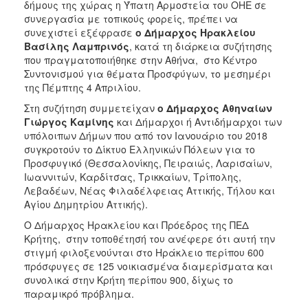
δήμους της χώρας η Ύπατη Αρμοστεία του ΟΗΕ σε
συνεργασία με τοπικούς φορείς, πρέπει να
συνεχιστεί εξέφρασε
ο Δήμαρχος Ηρακλείου
Βασίλης Λαμπρινός
, κατά τη διάρκεια συζήτησης
που πραγματοποιήθηκε στην Αθήνα, στο Κέντρο
Συντονισμού για θέματα Προσφύγων, το μεσημέρι
της Πέμπτης 4 Απριλίου.
Στη συζήτηση συμμετείχαν
ο Δήμαρχος Αθηναίων
Γιώργος Καμίνης
και Δήμαρχοι ή Αντιδήμαρχοι των
υπόλοιπων Δήμων που από τον Ιανουάριο του 2018
συγκροτούν το Δίκτυο Ελληνικών Πόλεων για το
Προσφυγικό (Θεσσαλονίκης, Πειραιώς, Λαρισαίων,
Ιωαννιτών, Καρδίτσας, Τρικκαίων, Τρίπολης,
Λεβαδέων, Νέας Φιλαδέλφειας Αττικής, Τήλου και
Αγίου Δημητρίου Αττικής).
Ο Δήμαρχος Ηρακλείου και Πρόεδρος της ΠΕΔ
Κρήτης, στην τοποθέτησή του ανέφερε ότι αυτή την
στιγμή φιλοξενούνται στο Ηράκλειο περίπου 600
πρόσφυγες σε 125 νοικιασμένα διαμερίσματα και
συνολικά στην Κρήτη περίπου 900, δίχως το
παραμικρό πρόβλημα.