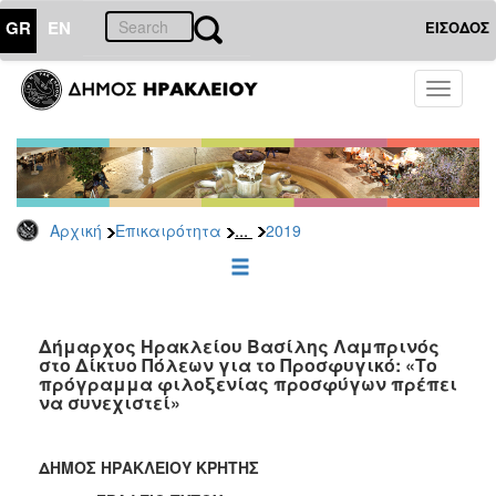
GR
EN
ΕΙΣΟΔΟΣ
ΕΠΙΚΑΙΡΟΤΗΤΑ
Toggle
navigati
Δελτία
Τύπου
Αρχείο
2026
...
Αρχική
Επικαιρότητα
2019
2025
2024
2023
2022
Δήμαρχος Ηρακλείου Βασίλης Λαμπρινός
στο Δίκτυο Πόλεων για το Προσφυγικό: «Το
2021
πρόγραμμα φιλοξενίας προσφύγων πρέπει
να συνεχιστεί»
2020
2019
ΔΗΜΟΣ ΗΡΑΚΛΕΙΟΥ ΚΡΗΤΗΣ
2018