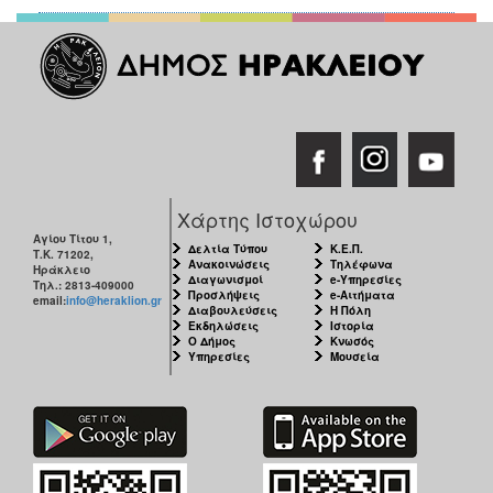
Χάρτης Ιστοχώρου
Αγίου Τίτου 1,
Δελτία Τύπου
Κ.Ε.Π.
Τ.Κ. 71202,
Ανακοινώσεις
Τηλέφωνα
Ηράκλειο
Διαγωνισμοί
e-Υπηρεσίες
Τηλ.: 2813-409000
Προσλήψεις
e-Αιτήματα
email:
info@heraklion.gr
Διαβουλεύσεις
Η Πόλη
Εκδηλώσεις
Ιστορία
Ο Δήμος
Κνωσός
Υπηρεσίες
Μουσεία