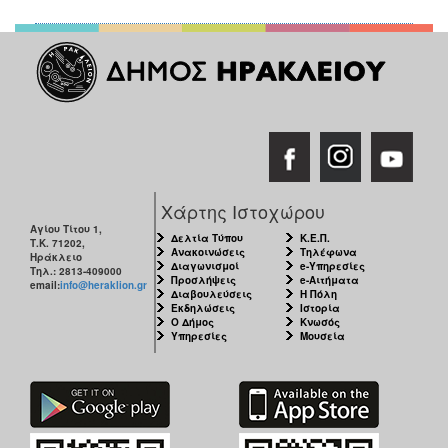
Χάρτης Ιστοχώρου
Αγίου Τίτου 1,
Δελτία Τύπου
Κ.Ε.Π.
Τ.Κ. 71202,
Ανακοινώσεις
Τηλέφωνα
Ηράκλειο
Διαγωνισμοί
e-Υπηρεσίες
Τηλ.: 2813-409000
Προσλήψεις
e-Αιτήματα
email:
info@heraklion.gr
Διαβουλεύσεις
Η Πόλη
Εκδηλώσεις
Ιστορία
Ο Δήμος
Κνωσός
Υπηρεσίες
Μουσεία