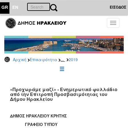
GR
EN
ΕΙΣΟΔΟΣ
ΕΠΙΚΑΙΡΟΤΗΤΑ
Toggle
navigati
Δελτία
Τύπου
Αρχείο
2026
...
Αρχική
Επικαιρότητα
2019
2025
2024
2023
2022
«Προχωράμε μαζί» - Ενημερωτικό φυλλάδιο
από την Επιτροπή Προσβασιμότητας του
2021
Δήμου Ηρακλείου
2020
2019
ΔΗΜΟΣ ΗΡΑΚΛΕΙΟΥ ΚΡΗΤΗΣ
2018
ΓΡΑΦΕΙΟ ΤΥΠΟΥ