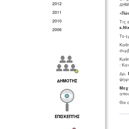
2012
ΔΗΜΟ
2011
«Πώς
2010
Τις 
κ.Νί
2006
Το ε
Καθ
συμβ
Καθ
: Κα
Δρ
.
ψηφι
ΔΗΜΟΤΗΣ
Μοχ
αποφ
Θα α
ΕΠΙΣΚΕΠΤΗΣ