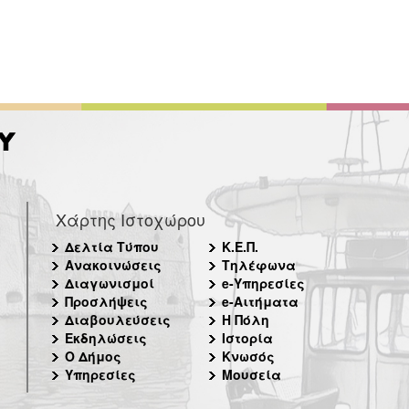
Χάρτης Ιστοχώρου
Δελτία Τύπου
Κ.Ε.Π.
Ανακοινώσεις
Τηλέφωνα
Διαγωνισμοί
e-Υπηρεσίες
Προσλήψεις
e-Αιτήματα
Διαβουλεύσεις
Η Πόλη
Εκδηλώσεις
Ιστορία
Ο Δήμος
Κνωσός
Υπηρεσίες
Μουσεία