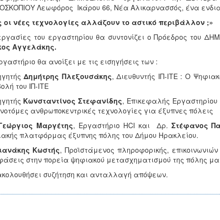
ΣΚΟΠΙΟΥ Λεωφόρος Ικάρου 66, Νέα Αλικαρνασσός, ένα ενδια
 οι νέες τεχνολογίες αλλάζουν το αστικό περιβάλλον ;»
εργασίες του εργαστηρίου θα συντονίζει ο Πρόεδρος του ΔΗ
κος Αγγελάκης.
ργαστήριο θα ανοίξει με τις εισηγήσεις των :
ηγητής
Δημήτρης Πλεξουσάκης
, Διευθυντής ΙΠ-ΙΤΕ : Ο Ψηφι
ολή του ΙΠ-ΙΤΕ
ηγητής
Κωνσταντίνος Στεφανίδης
, Επικεφαλής Εργαστηρίου
ινοτόμες ανθρωποκεντρικές τεχνολογίες για έξυπνες πόλεις
 Γεώργιος Μαργέτης
, Εργαστήριο HCI και Δρ.
Στέφανος Π
ακής πλατφόρμας έξυπνης πόλης του Δήμου Ηρακλείου.
ιανάκης Κωστής
, Προϊστάμενος πληροφορικής, επικοινωνιώ
άσεις στην πορεία ψηφιακού μετασχηματισμού της πόλης μα
κολουθήσει συζήτηση και ανταλλαγή απόψεων.