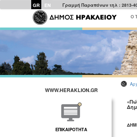
GR
EN
Γραμμή Παραπόνων τηλ : 2813-4
Ο 
Αρχ
WWW.HERAKLION.GR
«Πώ
Δημ
ΔΗΜ
ΕΠΙΚΑΙΡΟΤΗΤΑ
ΓΡ