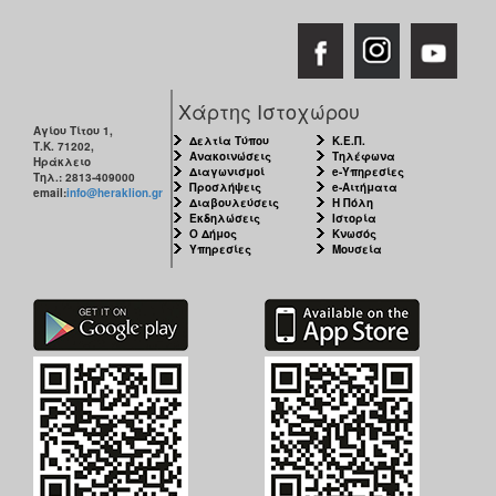
Χάρτης Ιστοχώρου
Αγίου Τίτου 1,
Δελτία Τύπου
Κ.Ε.Π.
Τ.Κ. 71202,
Ανακοινώσεις
Τηλέφωνα
Ηράκλειο
Διαγωνισμοί
e-Υπηρεσίες
Τηλ.: 2813-409000
Προσλήψεις
e-Αιτήματα
email:
info@heraklion.gr
Διαβουλεύσεις
Η Πόλη
Εκδηλώσεις
Ιστορία
Ο Δήμος
Κνωσός
Υπηρεσίες
Μουσεία