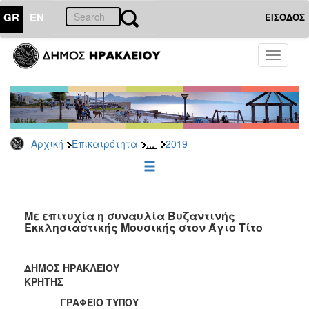
GR
EN
ΕΙΣΟΔΟΣ
ΕΠΙΚΑΙΡΟΤΗΤΑ
Toggle
navigati
Δελτία
Τύπου
Αρχείο
2026
...
Αρχική
Επικαιρότητα
2019
2025
2024
2023
2022
Mε επιτυχία η συναυλία Βυζαντινής
Εκκλησιαστικής Μουσικής στον Άγιο Τίτο
2021
2020
ΔΗΜΟΣ ΗΡΑΚΛΕΙΟΥ
2019
ΚΡΗΤΗΣ
2018
ΓΡΑΦΕΙΟ ΤΥΠΟΥ