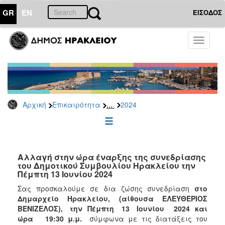
GR
EN
ΕΙΣΟΔΟΣ
ΕΠΙΚΑΙΡΟΤΗΤΑ
Toggle
navigati
Δελτία
Τύπου
Αρχείο
2026
...
Αρχική
Επικαιρότητα
2024
2025
2024
2023
2022
Αλλαγή στην ώρα έναρξης της συνεδρίασης
του Δημοτικού Συμβουλίου Ηρακλείου την
2021
Πέμπτη 13 Ιουνίου 2024
2020
Σας προσκαλούμε σε δια ζώσης συνεδρίαση
στο
Δημαρχείο Ηρακλείου, (αίθουσα ΕΛΕΥΘΕΡΙΟΣ
2019
ΒΕΝΙΖΕΛΟΣ), την Πέμπτη 13 Ιουνίου
202
4
και
2018
ώρα
19:30 μ.μ.
σύμφωνα με τις διατάξεις του