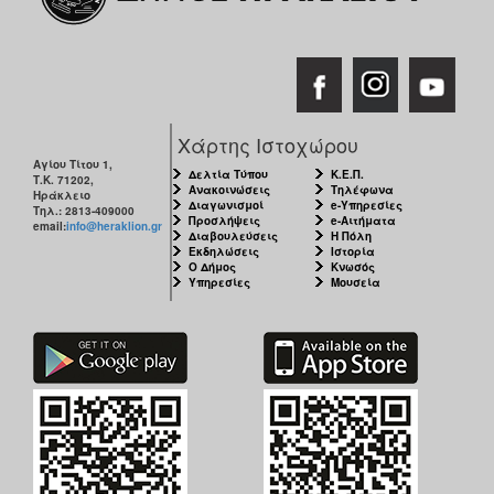
Χάρτης Ιστοχώρου
Αγίου Τίτου 1,
Δελτία Τύπου
Κ.Ε.Π.
Τ.Κ. 71202,
Ανακοινώσεις
Τηλέφωνα
Ηράκλειο
Διαγωνισμοί
e-Υπηρεσίες
Τηλ.: 2813-409000
Προσλήψεις
e-Αιτήματα
email:
info@heraklion.gr
Διαβουλεύσεις
Η Πόλη
Εκδηλώσεις
Ιστορία
Ο Δήμος
Κνωσός
Υπηρεσίες
Μουσεία