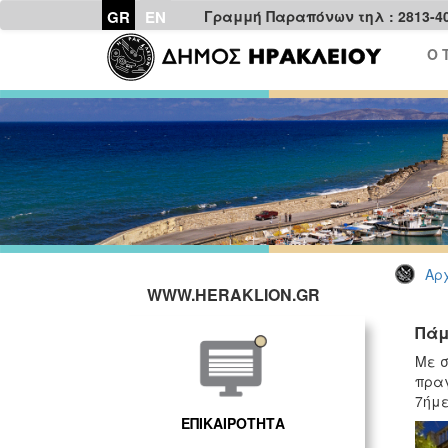
GR
EN
Γραμμή Παραπόνων τηλ : 2813-4
Ο 
Αρχ
WWW.HERAKLION.GR
Πάμ
Με σ
πραγ
7ήμε
ΕΠΙΚΑΙΡΟΤΗΤΑ