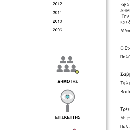
2012
βιβλ
ΔΗΜΗ
2011
Την 
2010
και 
2006
Αίθο
Ο Στ
Πολύ
Σάβ
ΔΗΜΟΤΗΣ
Τελ
Βασι
Τρίτ
ΕΠΙΣΚΕΠΤΗΣ
Μπετ
Πολι