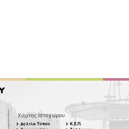
Χάρτης Ιστοχώρου
Δελτία Τύπου
Κ.Ε.Π.