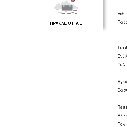
Έκθε
Πατά
ΗΡΑΚΛΕΙΟ ΓΙΑ...
Τετά
Ενθύ
Πολι
Εγκα
Βασι
Πέμπ
Έλλη
Πολι