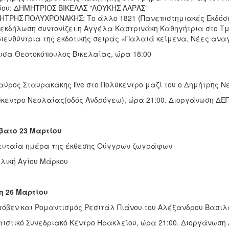
ίου: ΔΗΜΗΤΡΙΟΣ ΒΙΚΕΛΑΣ "ΛΟΥΚΗΣ ΛΑΡΑΣ"
ΤΡΗΣ ΠΟΛΥΧΡΟΝΑΚΗΣ: Το άλλο 1821 (Πανεπιστημιακές Εκδόσει
εκδήλωση συντονίζει η Αγγέλα Καστρινάκη Καθηγήτρια στο Τ
διευθύντρια της εκδοτικής σειράς «Παλαιά κείμενα, Νέες ανα
υσα Θεοτοκόπουλος Βικελαίας, ώρα 18:00
αύρος Σταυρακάκης live στο Πολύκεντρο μαζί του ο Δημήτρης Ν
κεντρο Νεολαίας(οδός Ανδρόγεω), ώρα 21:00. Διοργάνωση ΔΕ
βατο 23 Μαρτίου
ευταία ημέρα της έκθεσης Ούγγρων ζωγράφων
λική Αγίου Μάρκου
η 26 Μαρτίου
όβεν και Ρομαντισμός Ρεσιτάλ Πιάνου του Αλέξανδρου Βασιλ
τιστικό Συνεδριακό Κέντρο Ηρακλείου, ώρα 21:00. Διοργάνωσ