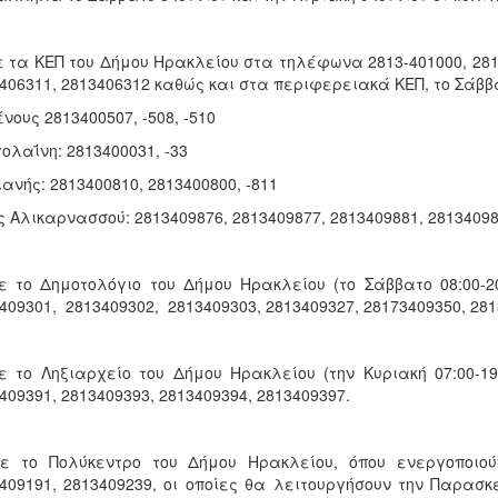
ε τα ΚΕΠ του Δήμου Ηρακλείου στα τηλέφωνα 2813-401000, 2813
406311, 2813406312 καθώς και στα περιφερειακά ΚΕΠ, το Σάββατο
νους 2813400507, -508, -510
ολαΐνη: 2813400031, -33
ανής: 2813400810, 2813400800, -811
 Αλικαρνασσού: 2813409876, 2813409877, 2813409881, 28134098
ε το Δημοτολόγιο του Δήμου Ηρακλείου (το Σάββατο 08:00-2
409301, 2813409302, 2813409303, 2813409327, 28173409350, 281
ε το Ληξιαρχείο του Δήμου Ηρακλείου (την Κυριακή 07:00-1
409391, 2813409393, 2813409394, 2813409397.
Με το Πολύκεντρο του Δήμου Ηρακλείου, όπου ενεργοποιού
409191, 2813409239, οι οποίες θα λειτουργήσουν την Παρασκευ