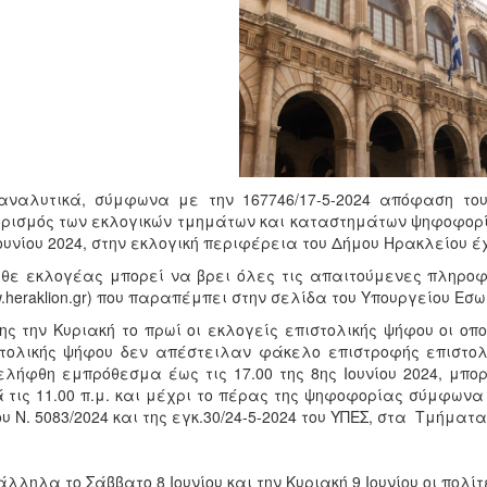
αναλυτικά, σύμφωνα με την 167746/17-5-2024 απόφαση το
ρισμός των εκλογικών τμημάτων και καταστημάτων ψηφοφορί
ουνίου 2024, στην εκλογική περιφέρεια του Δήμου Ηρακλείου έ
θε εκλογέας μπορεί να βρει όλες τις απαιτούμενες πληροφ
.heraklion.gr) που παραπέμπει στην σελίδα του Υπουργείου Εσ
ης την Κυριακή το πρωί οι εκλογείς επιστολικής ψήφου οι ο
τολικής ψήφου δεν απέστειλαν φάκελο επιστροφής επιστολ
λήφθη εμπρόθεσμα έως τις 17.00 της 8ης Ιουνίου 2024, μπο
 τις 11.00 π.μ. και μέχρι το πέρας της ψηφοφορίας σύμφωνα 
ου Ν. 5083/2024 και της εγκ.30/24-5-2024 του ΥΠΕΣ, στα Τμήμα
λληλα το Σάββατο 8 Ιουνίου και την Κυριακή 9 Ιουνίου οι πολί