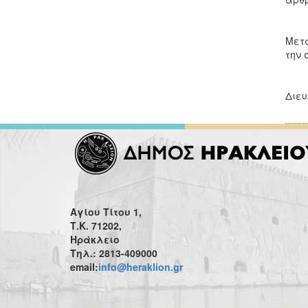
Μετά
την 
Διευ
Αγίου Τίτου 1,
Τ.Κ. 71202,
Ηράκλειο
Τηλ.: 2813-409000
email:
info@heraklion.gr