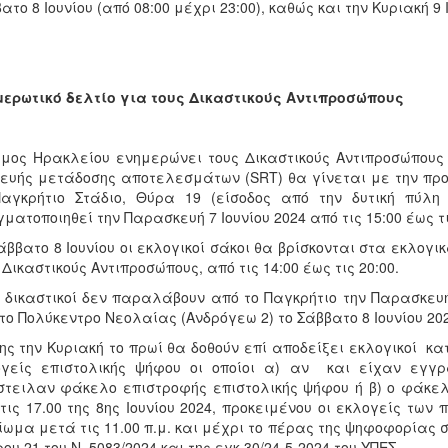
ατο 8 Ιουνίου (από 08:00 μέχρι 23:00), καθώς και την Κυριακή 9 Ι
ερωτικό δελτίο για τους Δικαστικούς Αντιπροσώπους
μος Ηρακλείου ενημερώνει τους Δικαστικούς Αντιπροσώπους
ευής μετάδοσης αποτελεσμάτων (SRT) θα γίνεται με την προ
Παγκρήτιο Στάδιο, Θύρα 19 (είσοδος από την δυτική πύλη
ματοποιηθεί την Παρασκευή 7 Ιουνίου 2024 από τις 15:00 έως τι
άββατο 8 Ιουνίου οι εκλογικοί σάκοι θα βρίσκονται στα εκλογ
 Δικαστικούς Αντιπροσώπους, από τις 14:00 έως τις 20:00.
 δικαστικοί δεν παραλάβουν από το Παγκρήτιο την Παρασκευ
το Πολύκεντρο Νεολαίας (Ανδρόγεω 2) το Σάββατο 8 Ιουνίου 2024
ης την Κυριακή το πρωί θα δοθούν επί αποδείξει εκλογικοί 
ογείς επιστολικής ψήφου οι οποίοι α) αν και είχαν εγγ
τειλαν φάκελο επιστροφής επιστολικής ψήφου ή β) ο φάκ
τις 17.00 της 8ης Ιουνίου 2024, προκειμένου οι εκλογείς των
ίωμα μετά τις 11.00 π.μ. και μέχρι το πέρας της ψηφοφορίας 
ου 21 του Ν. 5083/2024 και της εγκ.30/24-5-2024 του ΥΠΕΣ.