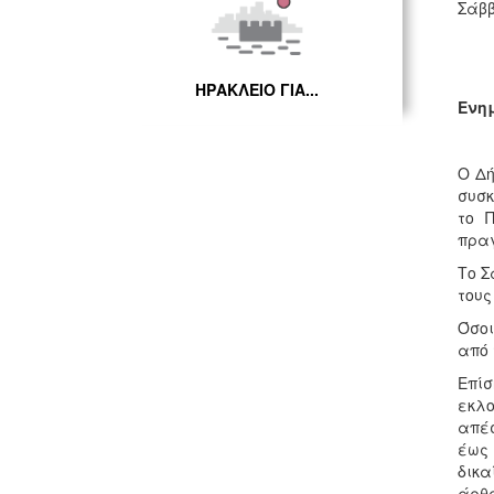
Σάββ
ΗΡΑΚΛΕΙΟ ΓΙΑ...
Ενημ
Ο Δή
συσκ
το 
πραγ
Το Σ
τους
Όσοι
από 
Επίσ
εκλ
απέσ
έως 
δικα
άρθρ