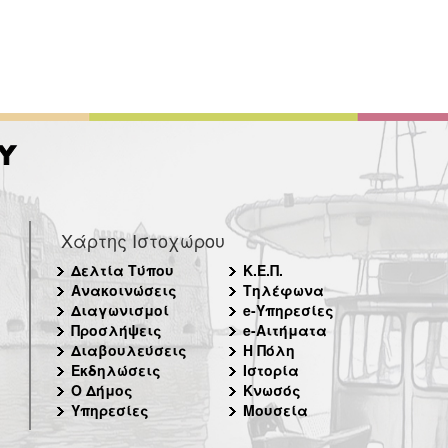
Χάρτης Ιστοχώρου
Δελτία Τύπου
Κ.Ε.Π.
Ανακοινώσεις
Τηλέφωνα
Διαγωνισμοί
e-Υπηρεσίες
Προσλήψεις
e-Αιτήματα
Διαβουλεύσεις
Η Πόλη
Εκδηλώσεις
Ιστορία
Ο Δήμος
Κνωσός
Υπηρεσίες
Μουσεία