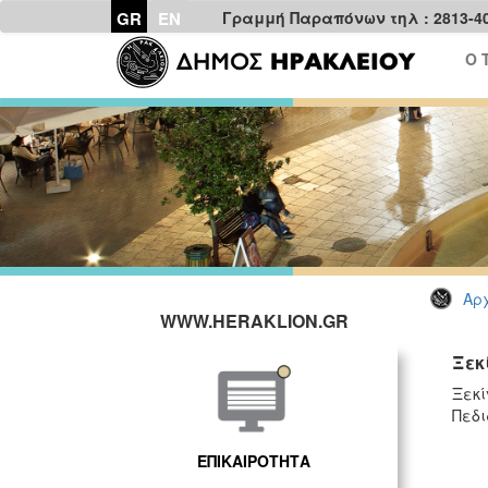
GR
EN
Γραμμή Παραπόνων τηλ : 2813-4
Ο 
Αρχ
WWW.HERAKLION.GR
Ξεκ
Ξεκί
Πεδι
ΕΠΙΚΑΙΡΟΤΗΤΑ