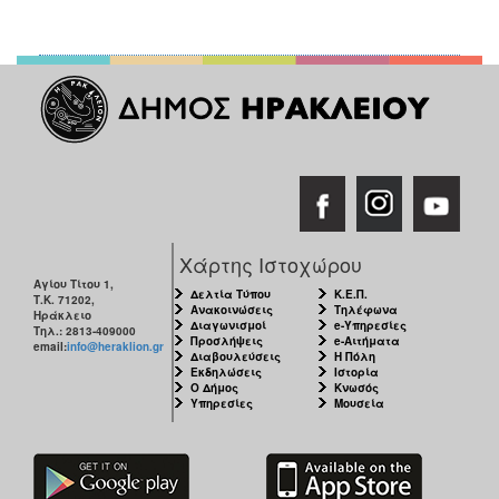
Χάρτης Ιστοχώρου
Αγίου Τίτου 1,
Δελτία Τύπου
Κ.Ε.Π.
Τ.Κ. 71202,
Ανακοινώσεις
Τηλέφωνα
Ηράκλειο
Διαγωνισμοί
e-Υπηρεσίες
Τηλ.: 2813-409000
Προσλήψεις
e-Αιτήματα
email:
info@heraklion.gr
Διαβουλεύσεις
Η Πόλη
Εκδηλώσεις
Ιστορία
Ο Δήμος
Κνωσός
Υπηρεσίες
Μουσεία