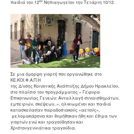
ου
παιδιά του 12
Νηπιαγωγείου την Τετάρτη 10/12.
2017
2016
2015
2013
2012
2011
2010
2006
Σε μια όμορφη γιορτή που οργανώθηκε στο
ΚΕ.ΚΟΙ.Φ
της Δ/νσης Κοινοτικής Ανάπτυξης Δήμου Ηρακλείου,
στο πλαίσιο του προγράμματος « Γέφυρα
ΔΗΜΟΤΗΣ
Επικοινωνίας Γενεών: Ανταλλαγή συναισθημάτων,
εμπειριών, σκέψεων..»,
ηλικιωμένοι και παιδιά
ΕΠΙΣΚΕΠΤΗΣ
κατασκεύασαν παραδοσιακούς «αετούς»,
μελομακάρονα και θυμήθηκαν ήθη και έθιμα των
γιορτών ενώ και τραγούδησαν και
ΗΡΑΚΛΕΙΟ
ΓΙΑ...
Χριστουγεννιάτικα τραγούδια.