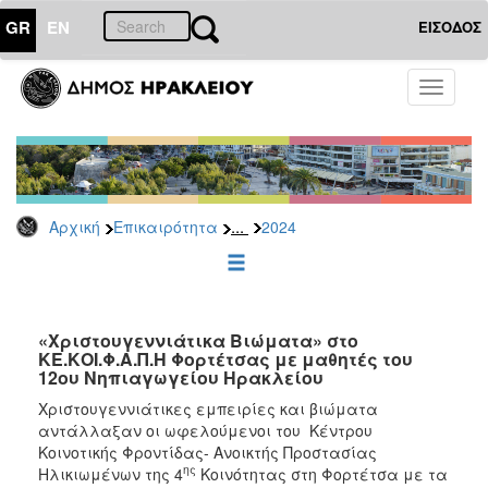
GR
EN
ΕΙΣΟΔΟΣ
ΕΠΙΚΑΙΡΟΤΗΤΑ
Toggle
navigati
Δελτία
Τύπου
Αρχείο
2026
...
Αρχική
Επικαιρότητα
2024
2025
2024
2023
2022
«Xριστουγεννιάτικα Βιώματα» στο
ΚΕ.ΚΟΙ.Φ.Α.Π.Η Φορτέτσας με μαθητές του
2021
12ου Νηπιαγωγείου Ηρακλείου
2020
Χριστουγεννιάτικες εμπειρίες και βιώματα
αντάλλαξαν οι ωφελούμενοι του Κέντρου
2019
Κοινοτικής Φροντίδας- Ανοικτής Προστασίας
2018
ης
Ηλικιωμένων της 4
Κοινότητας στη Φορτέτσα με τα