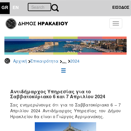
GR
EN
ΕΙΣΟΔΟΣ
ΕΠΙΚΑΙΡΟΤΗΤΑ
Toggle
navigati
Δελτία
Τύπου
Αρχείο
2026
...
Αρχική
Επικαιρότητα
2024
2025
2024
2023
2022
Αντιδήμαρχος Υπηρεσίας για το
Σαββατοκύριακο 6 και 7 Απριλίου 2024
2021
Σας ενημερώνουμε ότι για το Σαββατοκύριακο 6 – 7
2020
Απριλίου 2024 Αντιδήμαρχος Υπηρεσίας του Δήμου
Ηρακλείου θα είναι ο Γιώργος Αγριμανάκης.
2019
2018