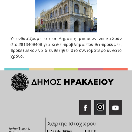
2017
2016
2015
2013
Υπενθυμίζουμε ότι οι Δημότες μπορούν να καλούν
2012
στο 2813409409 για κάθε πρόβλημα που θα προκύψει,
2011
προκειμένου να διευθετηθεί στο συντομότερο δυνατό
χρόνο.
2010
2006
ΔΗΜΟΤΗΣ
ΕΠΙΣΚΕΠΤΗΣ
ΗΡΑΚΛΕΙΟ
Χάρτης Ιστοχώρου
ΓΙΑ...
Αγίου Τίτου 1,
Δελτία Τύπου
Κ.Ε.Π.