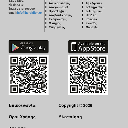
Τ.Κ. 71202,
Ανακοινώσεις
Τηλέφωνα
Ηράκλειο
Διαγωνισμοί
e-Υπηρεσίες
Τηλ.: 2813-409000
Προσλήψεις
e-Αιτήματα
email:
info@heraklion.gr
Διαβουλεύσεις
Η Πόλη
Εκδηλώσεις
Ιστορία
Ο Δήμος
Κνωσός
Υπηρεσίες
Μουσεία
Επικοινωνία
Copyright © 2026
Όροι Χρήσης
Υλοποίηση
Δήλωση