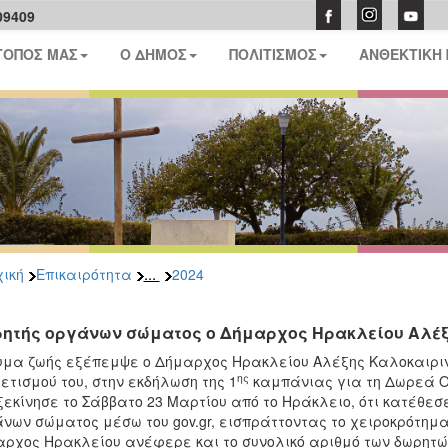
09409
ΤΟΠΟΣ ΜΑΣ
Ο ΔΗΜΟΣ
ΠΟΛΙΤΙΣΜΟΣ
ΑΝΘΕΚΤΙΚΗ
...
ική
Επικαιρότητα
2024
ητής οργάνων σώματος ο Δήμαρχος Ηρακλείου Αλέ
μα ζωής εξέπεμψε ο Δήμαρχος Ηρακλείου Αλέξης Καλοκαιριν
ης
ετισμού του, στην εκδήλωση της 1
καμπάνιας για τη Δωρεά Ο
ξεκίνησε το Σάββατο 23 Μαρτίου από το Ηράκλειο, ότι κατέθε
νων σώματος μέσω του gov.gr, εισπράττοντας το χειροκρότημ
ρχος Ηρακλείου ανέφερε και το συνολικό αριθμό των δωρητ