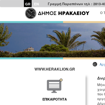
GR
EN
Γραμμή Παραπόνων τηλ : 2813-4
Ο 
Αρχ
WWW.HERAKLION.GR
Δωρ
Μήνυ
χαιρ
που 
οργά
ΕΠΙΚΑΙΡΟΤΗΤΑ
Δήμα