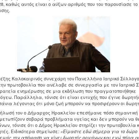
28, καθώς αυτός είναι ο αύξων αριθμός που του παρουσίασε το
σης.
έξης Καλοκαιρινός συνεχάρη τον Πανελλήνιο Ιατρικό Σύλλογο
την πρωτοβουλία που ανέλαβε σε συνεργασία με τον Ιατρικό 
ρατεία ενημέρωσης σε μια εκδήλωση που πραγματοποιήθηκε 
όγεω. Παράλληλα, τόνισε ότι είναι ευτυχής που έγινε δωρητή
άνια λέγοντας ότι μόνο ζωή μπορούν να προσφέρουν οι δωρη
ήλωσή του ο Δήμαρχος Ηρακλείου επεσήμανε πόσο σημαντική 
μετωπίζουν σοβαρά προβλήματα υγείας και δεν μπορούν να 
νων, τόνισε ότι ο Δήμος Ηρακλείου στηρίζει την πρωτοβουλία 
τές. Ειδικότερα σημείωσε
: «Είμαστε εδώ σήμερα για το δώρο 
εμάς την απόφαση να γίνει δωρητής οργάνων και εγώ πήρα α