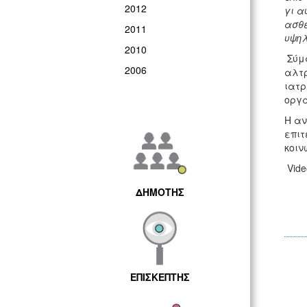
2012
γι α
ασθέ
2011
υψηλ
2010
Σύμφ
2006
αλτρ
ιατρ
οργ
Η αν
επιτ
κοιν
Vide
ΔΗΜΟΤΗΣ
ΕΠΙΣΚΕΠΤΗΣ