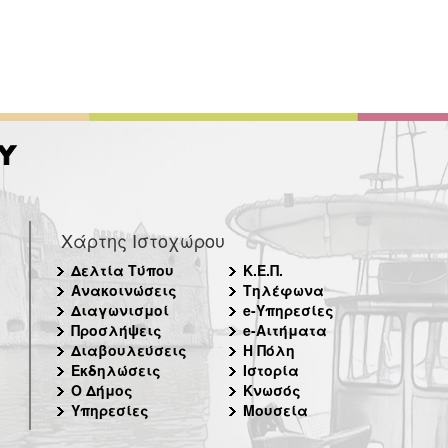
Χάρτης Ιστοχώρου
Δελτία Τύπου
Κ.Ε.Π.
Ανακοινώσεις
Τηλέφωνα
Διαγωνισμοί
e-Υπηρεσίες
Προσλήψεις
e-Αιτήματα
Διαβουλεύσεις
Η Πόλη
Εκδηλώσεις
Ιστορία
Ο Δήμος
Κνωσός
Υπηρεσίες
Μουσεία