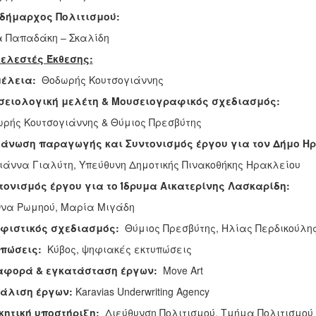
ιδήμαρχος Πολιτισμού:
 Παπαδάκη – Σκαλίδη
ελεστές Έκθεσης:
μέλεια:
Θοδωρής Κουτσογιάννης
σειολογική μελέτη & Μουσειογραφικός σχεδιασμός:
ρής Κουτσογιάννης & Θύμιος Πρεσβύτης
άνωση παραγωγής και Συντονισμός έργου για τον Δήμο Η
άννα Γιαλύτη, Υπεύθυνη Δημοτικής Πινακοθήκης Ηρακλείου
τονισμός έργου για το Ίδρυμα Αικατερίνης Λασκαρίδη:
να Ρωμηού, Μαρία Μιγάδη
φιστικός σχεδιασμός:
Θύμιος Πρεσβύτης, Hλίας Περδικούλη
πώσεις:
Κύβος, ψηφιακές εκτυπώσεις
αφορά & εγκατάσταση έργων:
Move Art
άλιση έργων:
Karavias Underwriting Agency
κητική υποστήριξη:
Διεύθυνση Πολιτισμού, Τμήμα Πολιτισμού