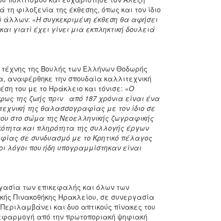
 τη φιλοξενία της έκθεσης, όπως και τον ίδιο
ύ άλλων: «
Η συγκεκριμένη έκθεση θα αφήσει
και γιατί έχει γίνει μια εκπληκτική δουλειά
ν τέχνης της Βουλής των Ελλήνων Θοδωρής
ία, αναφέρθηκε την σπουδαία καλλιτεχνική
ση του με το Ηράκλειο και τόνισε: «
Ο
φως της ζωής πριν από 187 χρόνια είναι ένα
 τεχνική της θαλασσογραφίας με τον ίδιο σε
 του στο σώμα της Νεοελληνικής ζωγραφικής
κότητα και πληρότητα της συλλογής έργων
αφίας σε συνδυασμό με το Κρητικό πέλαγος
 οι λόγοι που ήδη υπογραμμίστηκαν είναι
ργασία των επικεφαλής και όλων των
ικής Πινακοθήκης Ηρακλείου, σε συνεργασία
 Περιλαμβάνει και δυο απτικούς πίνακες του
εφαρμογή από την πρωτοποριακή ψηφιακή