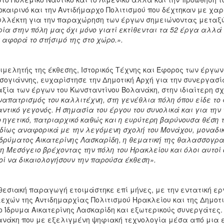
καιρινό και την Αντιδήμαρχο Πολιτισμού που δέχτηκαν με χαρά
υλλέκτη για την παραχώρηση των έργων σημειώνοντας μεταξ
ρία στην πόλη μας όχι μόνο γιατί εκτίθενται τα 52 έργα αλλά 
 αφορά το στήσιμό της στο χώρο.».
ιμελητής της έκθεσης, Ιστορικός Τέχνης και Έφορος των έργω
σογιάννης, ευχαρίστησε την Δημοτική Αρχή για την συνεργασ
αξία των έργων του Κωνσταντίνου Βολανάκη, στην ιδιαίτερη σχέ
απατρισμός του καλλιτέχνη, στη γενέθλια πόλη όπου είδε το 
ντικό γεγονός. Η σημασία του έργου του συνολικά και για την
 ηγετικό, πατριαρχικό καθώς και η ευρύτερη βαρύνουσα θέση
ιδίως αναφορικά με την λεγόμενη σχολή του Μονάχου, μοναδι
Ιδρύματος Αικατερίνης Λασκαρίδη, η θεματική της θαλασσογρ
τη Μεσόγειο βρέχοντας την πόλη του Ηρακλείου και όλοι αυτοί
οί να δικαιολογήσουν την παρούσα έκθεση».
θεσιακή παραγωγή ετοιμάστηκε επί μήνες, με την εντατική ε
εχών της Αντιδημαρχίας Πολιτισμού Ηρακλείου και της Δημοτ
ο Ίδρυμα Αικατερίνης Λασκαρίδη και εξωτερικούς συνεργάτες.
νάκη που με εξελιγμένη ψηφιακή τεχνολογία μέσα από μια 