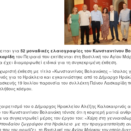
ειται για
52 μοναδικές ελαιογραφίες του Κωνσταντίνου Β
καρίδη
του Πειραιά που εκτίθενται στη Βασιλική του Αγίου Μάρ
α έχει διαμορφωθεί ειδικά για τη συγκεκριμένη έκθεση.
χωριστή έκθεση με τίτλο «Κωνσταντίνος Βολανάκης – ίσαλος 
νός για το Ηράκλειο και εγκαινιάστηκε από το Δήμαρχο Ηράκ
σκευής 19 Ιουλίου παρουσία του συλλέκτη Πάνου Λασκαρίδη πο
πλήθους κόσμου.
χαιρετισμό του ο Δήμαρχος Ηρακλείου Αλέξης Καλοκαιρινός α
 του Κωνσταντίνου Βολανάκη τόνισε ότι η κοφτερή ματιά ανθ
α να συγκεντρωθεί μέρος του έργου του:
«Χάρη στη γενναιοδωρ
σπουδαίου ζωγράφου στο Ηράκλειο με την πραγματοποίηση αυτ
 που του αρμόζει, τη Βασιλική του Αγίου Μάρκου τον οποίο δι