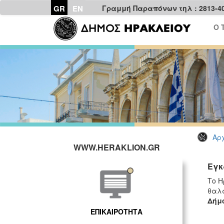
GR
EN
Γραμμή Παραπόνων τηλ : 2813-4
Ο 
Αρχ
WWW.HERAKLION.GR
Εγκ
Το Η
θαλ
Δήμο
ΕΠΙΚΑΙΡΟΤΗΤΑ