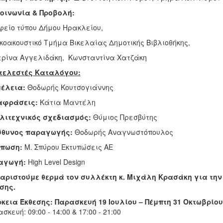
κοινωνία & Προβολή:
είο τύπου Δήμου Ηρακλείου,
κοακουστικό Τμήμα Βικελαίας Δημοτικής Βιβλιοθήκης,
ρίνα Αγγελιδάκη, Κωνσταντίνα Χατζάκη
τελεστές Καταλόγου:
μέλεια:
Θοδωρής Κουτσογιάννης
αφράσεις:
Κάτια Μαντέλη
λιτεχνικός σχεδιασμός:
Θύμιος Πρεσβύτης
ύθυνος παραγωγής:
Θοδωρής Αναγνωστόπουλος
ύπωση:
Μ. Σπύρου Εκτυπώσεις ΑΕ
αγωγή:
High Level Design
αριστούμε θερμά τον συλλέκτη κ. Μιχάλη Κρασάκη για τη
σης.
κεια Έκθεσης: Παρασκευή 19 Ιουλίου – Πέμπτη 31 Οκτωβρίου
σκευή: 09:00 - 14:00 & 17:00 - 21:00