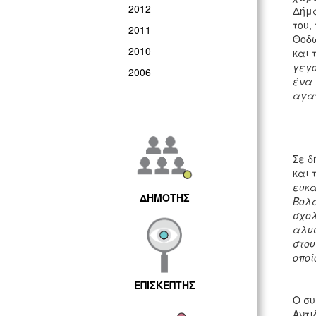
2012
Δήμα
του,
2011
Θοδω
2010
και 
γεγο
2006
ένα 
αγα
Σε δ
και 
ευκα
ΔΗΜΟΤΗΣ
Βολα
σχολ
αλυσ
στου
οποί
ΕΠΙΣΚΕΠΤΗΣ
Ο συ
Αντι