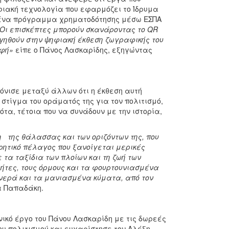
φιακή τεχνολογία που εφαρμόζει το Ίδρυμα
α ένα πρόγραμμα χρηματοδότησης μέσω ΕΣΠΑ
Οι επισκέπτες μπορούν σκανάροντας το
QR
ηγηθούν στην ψηφιακή έκθεση ζωγραφικής του
αφή»
είπε ο Πάνος Λασκαρίδης, εξηγώντας
όνισε μεταξύ άλλων ότι η έκθεση αυτή
στίγμα του οράματός της για τον πολιτισμό,
τα, τέτοια που να συνάδουν με την ιστορία,
η
της θάλασσας και των οριζόντων της, που
ρητικό πέλαγος που ξανοίγεται μερικές
ε
τα ταξίδια των πλοίων και τη ζωή των
λήτες, τους όρμους και τα
φουρτουνιασμένα
ερά και τα μανιασμένα κύματα,
από τον
α Παπαδάκη.
ικό έργο του Πάνου Λασκαρίδη με τις δωρεές
του πολιτισμού και ευχαρίστησε τον Αλέξη