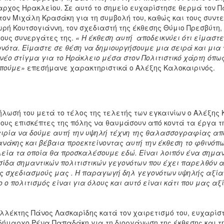
ρχος Ηρακλείου. Σε αυτό το σημείο ευχαρίστησε θερμά τον Πά
 τον Μιχάλη Κρασάκη για τη συμβολή του, καθώς και τους συντε
ρή Κουτσογιάννη, τον σχεδιαστή της έκθεσης Θύμιο Πρεσβύτη
τους συνεργάτες της.
« Η έκθεση αυτή αποδεικνύει ότι είμαστ
νότα. Είμαστε σε θέση να δημιουργήσουμε μια σειρά και μια
νέο στίγμα για το Ηράκλειο μέσα στον Πολιτιστικό χάρτη όπως
πούμε»
επεσήμανε χαρακτηριστικά ο Αλέξης Καλοκαιρινός.
ήλωσή του μετά το τέλος της τελετής των εγκαινίων ο Αλέξη
τους επισκέπτες της πόλης να θαυμάσουν από κοντά τα έργα τ
ιρία να δούμε αυτή την υψηλή τέχνη της θαλασσογραφίας από
νάκης και βέβαια προεκτείνοντας αυτή την έκθεση το φθινόπω
εία τα οποία θα προσκαλέσουμε εδώ. Είναι λοιπόν ένα σημαν
ίδα σημαντικών πολιτιστικών γεγονότων που έχει παρελθόν α
ς σχεδιασμούς μας . Η παραγωγή δηλ γεγονότων υψηλής αξίας
ο ο πολιτισμός είναι για όλους και αυτό είναι κάτι που μας αξ
λλέκτης Πάνος Λασκαρίδης κατά τον χαιρετισμό του, ευχαρίσ
δήμαρχο Ρένα Παπαδάκη για τη διοργάνωση της έκθεσης και τ