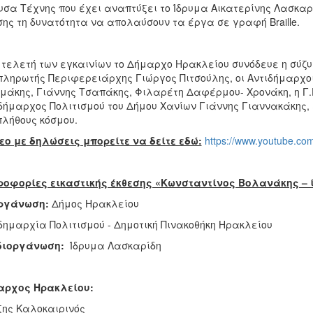
υσα Τέχνης που έχει αναπτύξει το Ίδρυμα Αικατερίνης Λασκ
ης τη δυνατότητα να απολαύσουν τα έργα σε γραφή Braille.
 τελετή των εγκαινίων το Δήμαρχο Ηρακλείου συνόδευε η σύζυ
ληρωτής Περιφερειάρχης Γιώργος Πιτσούλης, οι Αντιδήμαρχοι
μάκης, Γιάννης Τσαπάκης, Φιλαρέτη Δαφέρμου- Χρονάκη, η Γ.
δήμαρχος Πολιτισμού του Δήμου Χανίων Γιάννης Γιαννακάκης,
πλήθους κόσμου.
εο με δηλώσεις μπορείτε να δείτε εδώ:
https://www.youtube.c
ροφορίες εικαστικής έκθεσης «Κωνσταντίνος Βολανάκης –
ργάνωση:
Δήμος Ηρακλείου
δημαρχία Πολιτισμού - Δημοτική Πινακοθήκη Ηρακλείου
διοργάνωση:
Ίδρυμα Λασκαρίδη
αρχος Ηρακλείου:
ης Καλοκαιρινός