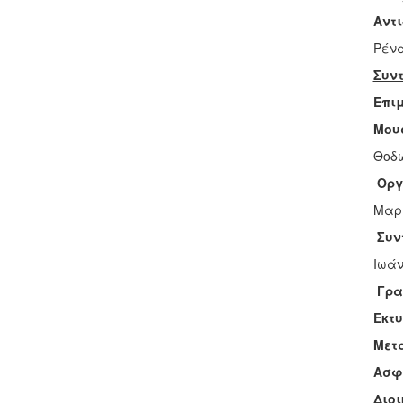
Αντ
Ρένα
Συντ
Επι
Μου
Θοδω
Οργ
Μαρι
Συν
Ιωάν
Γρα
Εκτυ
Μετ
Ασφ
Διοι