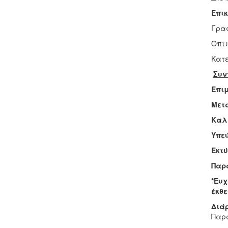
Επι
Γραφ
Οπτι
Κατε
Συν
Επι
Μετ
Καλ
Υπε
Εκτ
Παρ
*Ευχ
έκθε
Διάρ
Παρα