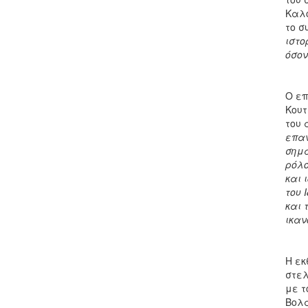
Καλο
το σ
ιστο
όσον
Ο επ
Κουτ
του 
επαν
σημα
ρόλο
και 
του 
και 
ικαν
Η εκ
στελ
με τ
Βολα