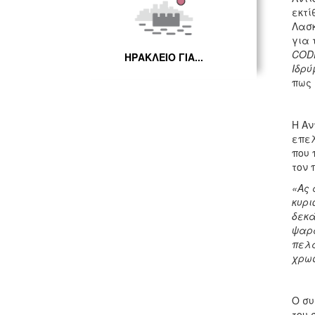
εκτί
Λασκ
για 
COD
ΗΡΑΚΛΕΙΟ ΓΙΑ...
Ιδρύ
πως 
Η Αν
επελ
που 
τον 
«Ας
κυρι
δεκά
ψαρ
πελ
χρωσ
Ο συ
του 