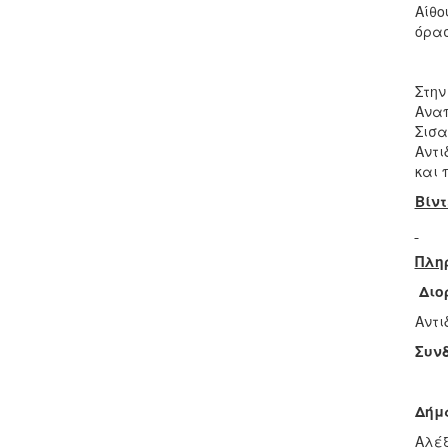
Αίθο
όρασ
Στην
Αναπ
Σισα
Αντι
και 
Βίντ
Πλη
Διο
Αντι
Συν
Δήμ
Αλέξ