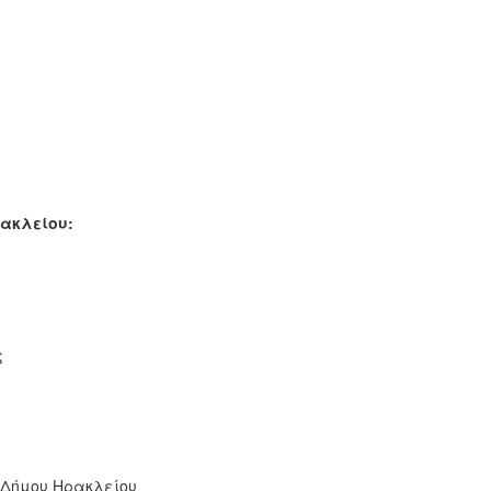
ρακλείου:
ς
 Δήμου Ηρακλείου