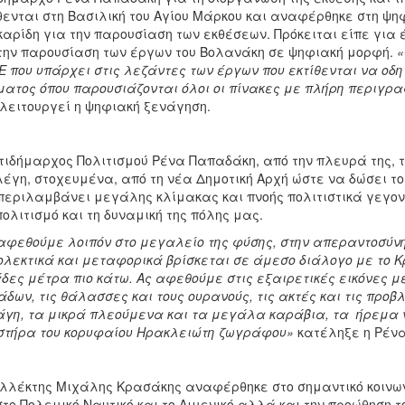
θενται στη Βασιλική του Αγίου Μάρκου και αναφέρθηκε στη ψη
αρίδη για την παρουσίαση των εκθέσεων. Πρόκειται είπε γι
την παρουσίαση των έργων του Βολανάκη σε ψηφιακή μορφή.
«
E
που υπάρχει στις λεζάντες των έργων που εκτίθενται να οδ
ματος όπου παρουσιάζονται όλοι οι πίνακες με πλήρη περιγρ
λειτουργεί η ψηφιακή ξενάγηση.
τιδήμαρχος Πολιτισμού Ρένα Παπαδάκη, από την πλευρά της, τ
έγη, στοχευμένα, από τη νέα Δημοτική Αρχή ώστε να δώσει το 
περιλαμβάνει μεγάλης κλίμακας και πνοής πολιτιστικά γεγονό
πολιτισμό και τη δυναμική της πόλης μας.
 αφεθούμε λοιπόν
στο μεγαλείο της φύσης,
στην
απεραντοσύν
ολεκτικά και μεταφορικά βρίσκεται σε άμεσο διάλογο με το Κ
δες μέτρα πιο κάτω. Ας αφεθούμε στις εξαιρετικές εικόνες μ
άδων,
τις θάλασσες και τους ουρανούς, τις
ακτές και τις προβ
άγη,
τα μικρά πλεούμενα και τα μεγάλα καράβια,
τα ήρεμα ν
τήρα του κορυφαίου Ηρακλειώτη ζωγράφου»
κατέληξε η Ρέν
λλέκτης Μιχάλης Κρασάκης αναφέρθηκε στο σημαντικό κοινων
στο Πολεμικό Ναυτικό και το Λιμενικό αλλά και την προώθηση 