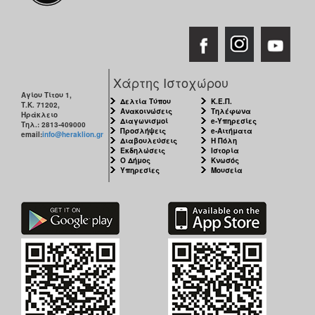
Χάρτης Ιστοχώρου
Αγίου Τίτου 1,
Δελτία Τύπου
Κ.Ε.Π.
Τ.Κ. 71202,
Ανακοινώσεις
Τηλέφωνα
Ηράκλειο
Διαγωνισμοί
e-Υπηρεσίες
Τηλ.: 2813-409000
Προσλήψεις
e-Αιτήματα
email:
info@heraklion.gr
Διαβουλεύσεις
Η Πόλη
Εκδηλώσεις
Ιστορία
Ο Δήμος
Κνωσός
Υπηρεσίες
Μουσεία