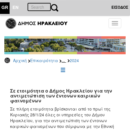
GR
EN
ΕΙΣΟΔΟΣ
ΕΠΙΚΑΙΡΟΤΗΤΑ
Toggle
navigati
Δελτία
Τύπου
Αρχείο
2026
...
Αρχική
Επικαιρότητα
2024
2025
2024
2023
2022
Σε ετοιμότητα ο Δήμος Ηρακλείου για την
αντιμετώπιση των έντονων καιρικών
2021
φαινομένων
2020
Σε πλήρη ετοιμότητα βρίσκονται από το πρωί της
Κυριακής 28/1/24 όλες οι υπηρεσίες του Δήμου
2019
Ηρακλείου, για την αντιμετώπιση των έντονων
2018
καιρικών φαινομένων που σύμφωνα με την Εθνική