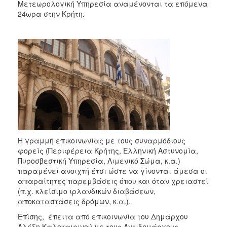
Μετεωρολογική Υπηρεσία αναμένονται τα επόμενα
2017
24ωρα στην Κρήτη.
2016
2015
2013
2012
2011
2010
2006
Η γραμμή επικοινωνίας με τους συναρμόδιους
φορείς (Περιφέρεια Κρήτης, Ελληνική Αστυνομία,
Πυροσβεστική Υπηρεσία, Λιμενικό Σώμα, κ.α.)
ΔΗΜΟΤΗΣ
παραμένει ανοιχτή έτσι ώστε να γίνονται άμεσα οι
απαραίτητες παρεμβάσεις όπου και όταν χρειαστεί
ΕΠΙΣΚΕΠΤΗΣ
(π.χ. κλείσιμο ιρλανδικών διαβάσεων,
αποκαταστάσεις δρόμων, κ.α.).
ΗΡΑΚΛΕΙΟ
ΓΙΑ...
Επίσης, έπειτα από επικοινωνία του Δημάρχου
Αλέξη Καλοκαιρινού με τους Αντιδημάρχους