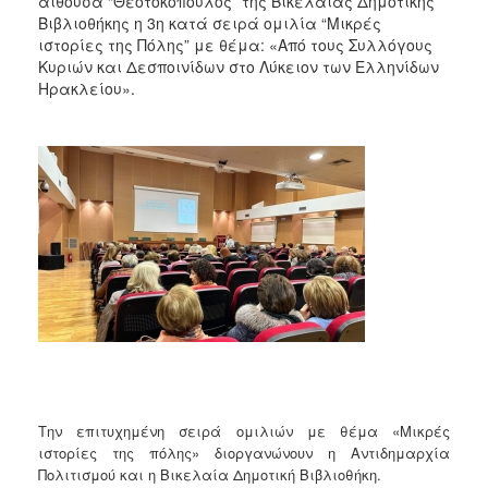
αίθουσα “Θεοτοκόπουλος” της Βικελαίας Δημοτικής
2017
Βιβλιοθήκης η 3η κατά σειρά ομιλία “Μικρές
ιστορίες της Πόλης” με θέμα: «Από τους Συλλόγους
2016
Κυριών και Δεσποινίδων στο Λύκειον των Ελληνίδων
2015
Ηρακλείου».
2013
2012
2011
2010
2006
ΔΗΜΟΤΗΣ
ΕΠΙΣΚΕΠΤΗΣ
Την επιτυχημένη σειρά ομιλιών με θέμα
«Μικρές
ΗΡΑΚΛΕΙΟ
ιστορίες της πόλης»
διοργανώνουν η Αντιδημαρχία
ΓΙΑ...
Πολιτισμού και η Βικελαία Δημοτική Βιβλιοθήκη.