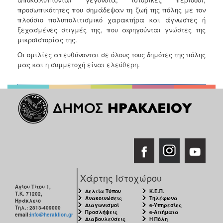
προσωπικότητες που σημάδεψαν τη ζωή της πόλης με τον
πλούσιο πολυπολιτισμικό χαρακτήρα και άγνωστες ή
ξεχασμένες στιγμές της, που αφηγούνται γνώστες της
μικροϊστορίας της.
Οι ομιλίες απευθύνονται σε όλους τους δημότες της πόλης
μας και η συμμετοχή είναι ελεύθερη.
Χάρτης Ιστοχώρου
Αγίου Τίτου 1,
Δελτία Τύπου
Κ.Ε.Π.
Τ.Κ. 71202,
Ανακοινώσεις
Τηλέφωνα
Ηράκλειο
Διαγωνισμοί
e-Υπηρεσίες
Τηλ.: 2813-409000
Προσλήψεις
e-Αιτήματα
email:
info@heraklion.gr
Διαβουλεύσεις
Η Πόλη