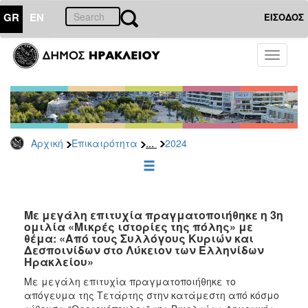
GR
EN
ΕΙΣΟΔΟΣ
ΕΠΙΚΑΙΡΟΤΗΤΑ
Toggle
navigati
Δελτία
Τύπου
Αρχείο
2026
...
Αρχική
Επικαιρότητα
2024
2025
2024
2023
2022
Με μεγάλη επιτυχία πραγματοποιήθηκε η 3η
ομιλία «Μικρές ιστορίες της πόλης» με
2021
θέμα: «Από τους Συλλόγους Κυριών και
Δεσποινίδων στο Λύκειον των Ελληνίδων
2020
Ηρακλείου»
2019
Mε μεγάλη επιτυχία πραγματοποιήθηκε το
απόγευμα της Τετάρτης στην κατάμεστη από κόσμο
2018