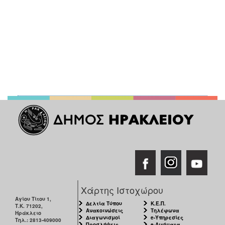
Χάρτης Ιστοχώρου
Αγίου Τίτου 1,
Δελτία Τύπου
Κ.Ε.Π.
Τ.Κ. 71202,
Ανακοινώσεις
Τηλέφωνα
Ηράκλειο
Διαγωνισμοί
e-Υπηρεσίες
Τηλ.: 2813-409000
Προσλήψεις
e-Αιτήματα