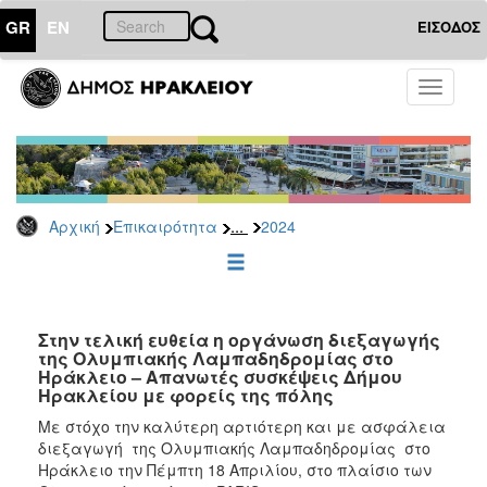
GR
EN
ΕΙΣΟΔΟΣ
ΕΠΙΚΑΙΡΟΤΗΤΑ
Toggle
navigati
Δελτία
Τύπου
Αρχείο
2026
...
Αρχική
Επικαιρότητα
2024
2025
2024
2023
2022
Στην τελική ευθεία η οργάνωση διεξαγωγής
της Ολυμπιακής Λαμπαδηδρομίας στο
2021
Ηράκλειο – Απανωτές συσκέψεις Δήμου
Ηρακλείου με φορείς της πόλης
2020
Με στόχο την καλύτερη αρτιότερη και με ασφάλεια
2019
διεξαγωγή της Ολυμπιακής Λαμπαδηδρομίας στο
2018
Ηράκλειο την Πέμπτη 18 Απριλίου, στο πλαίσιο των