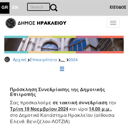
GR
EN
ΕΙΣΟΔΟΣ
ΕΠΙΚΑΙΡΟΤΗΤΑ
Toggle
navigati
Δελτία
Τύπου
Αρχείο
2026
...
Αρχική
Επικαιρότητα
2024
2025
2024
2023
2022
Πρόσκληση Συνεδρίασης της Δημοτικής
Επιτροπής
2021
Σας προσκαλούμε
σε τακτική συνεδρίαση
την
2020
Τρίτη 19 Νοεμβρίου 2024
και ώρα
14.00 μ.μ.
,
2019
στο Δημοτικό Κατάστημα Ηρακλείου (αίθουσα
Ελευθ. Βενιζέλου-ΛΟΤΖΙΑ)
2018