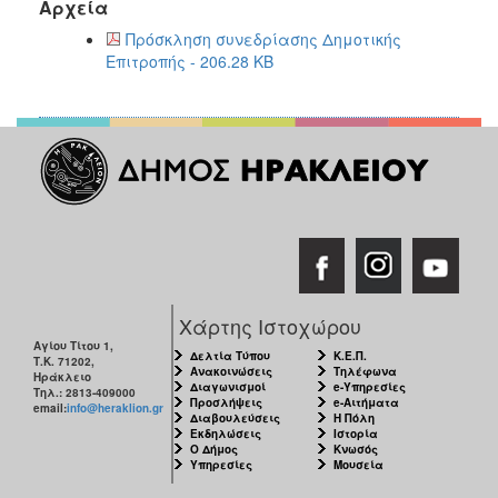
Αρχεία
2017
Πρόσκληση συνεδρίασης Δημοτικής
2016
Επιτροπής - 206.28 KB
2015
2013
2012
2011
2010
2006
Χάρτης Ιστοχώρου
Αγίου Τίτου 1,
ΔΗΜΟΤΗΣ
Δελτία Τύπου
Κ.Ε.Π.
Τ.Κ. 71202,
Ανακοινώσεις
Τηλέφωνα
Ηράκλειο
Διαγωνισμοί
e-Υπηρεσίες
Τηλ.: 2813-409000
Προσλήψεις
e-Αιτήματα
ΕΠΙΣΚΕΠΤΗΣ
email:
info@heraklion.gr
Διαβουλεύσεις
Η Πόλη
Εκδηλώσεις
Ιστορία
Ο Δήμος
Κνωσός
ΗΡΑΚΛΕΙΟ
Υπηρεσίες
Μουσεία
ΓΙΑ...