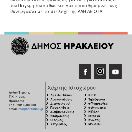
του Παγκρητίου καθώς και για την καθημερινή τους
συνεργασία με τα στελέχη της ΑΑΗ ΑΕ ΟΤΑ.
Χάρτης Ιστοχώρου
Αγίου Τίτου 1,
Δελτία Τύπου
Κ.Ε.Π.
Τ.Κ. 71202,
Ανακοινώσεις
Τηλέφωνα
Ηράκλειο
Διαγωνισμοί
e-Υπηρεσίες
Τηλ.: 2813-409000
Προσλήψεις
e-Αιτήματα
email:
info@heraklion.gr
Διαβουλεύσεις
Η Πόλη
Εκδηλώσεις
Ιστορία
Ο Δήμος
Κνωσός
Υπηρεσίες
Μουσεία