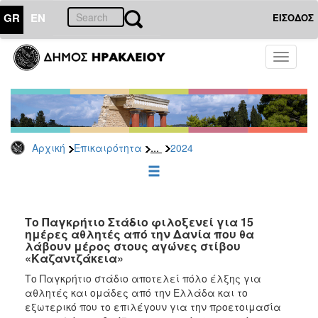
GR
EN
ΕΙΣΟΔΟΣ
ΕΠΙΚΑΙΡΟΤΗΤΑ
Toggle
navigati
Δελτία
Τύπου
Αρχείο
2026
...
Αρχική
Επικαιρότητα
2024
2025
2024
2023
2022
Το Παγκρήτιο Στάδιο φιλοξενεί για 15
ημέρες αθλητές από την Δανία που θα
2021
λάβουν μέρος στους αγώνες στίβου
«Καζαντζάκεια»
2020
Το Παγκρήτιο στάδιο αποτελεί πόλο έλξης για
2019
αθλητές και ομάδες από την Ελλάδα και το
2018
εξωτερικό που το επιλέγουν για την προετοιμασία