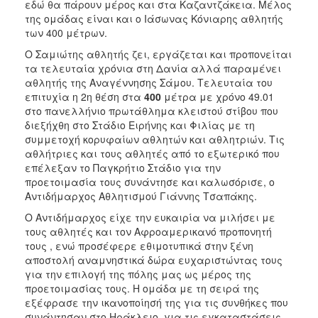
εδώ θα πάρουν μέρος και στα Καζαντζάκεια. Μέλος
της ομάδας είναι και ο Ιάσωνας Κόνιαρης αθλητής
των 400 μέτρων.
Ο Σαμιώτης αθλητής ζει, εργάζεται και προπονείται
τα τελευταία χρόνια στη Δανία αλλά παραμένει
αθλητής της Αναγέννησης Σάμου. Τελευταία του
επιτυχία η 2η θέση στα
400
μέτρα με χρόνο 49.01
στο πανελλήνιο πρωτάθλημα κλειστού στίβου που
διεξήχθη στο Στάδιο Ειρήνης και Φιλίας με τη
συμμετοχή κορυφαίων αθλητών και αθλητριών. Τις
αθλήτριες και τους αθλητές από το εξωτερικό που
επέλεξαν το Παγκρήτιο Στάδιο για την
προετοιμασία τους συνάντησε και καλωσόρισε, ο
Αντιδήμαρχος Αθλητισμού Γιάννης Τσαπάκης.
Ο Αντιδήμαρχος είχε την ευκαιρία να μιλήσει με
τους αθλητές και τον Αφροαμερικανό προπονητή
τους , ενώ προσέφερε εθιμοτυπικά στην ξένη
αποστολή αναμνηστικά δώρα ευχαριστώντας τους
για την επιλογή της πόλης μας ως μέρος της
προετοιμασίας τους. Η ομάδα με τη σειρά της
εξέφρασε την ικανοποίησή της για τις συνθήκες που
συνάντησαν στο Ηράκλειο, για τις εγκαταστάσεις