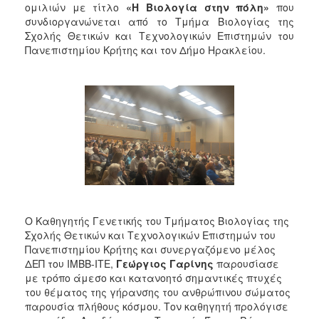
ομιλιών με τίτλο
«Η Βιολογία στην πόλη»
που
2017
συνδιοργανώνεται από το Τμήμα Βιολογίας της
2016
Σχολής Θετικών και Τεχνολογικών Επιστημών του
Πανεπιστημίου Κρήτης και τον Δήμο Ηρακλείου.
2015
2013
2012
2011
2010
2006
Ο Καθηγητής Γενετικής του Τμήματος Βιολογίας της
ΔΗΜΟΤΗΣ
Σχολής Θετικών και Τεχνολογικών Επιστημών του
Πανεπιστημίου Κρήτης και συνεργαζόμενο μέλος
ΕΠΙΣΚΕΠΤΗΣ
ΔΕΠ του ΙΜΒΒ-ΙΤΕ,
Γεώργιος Γαρίνης
παρουσίασε
με τρόπο άμεσο και κατανοητό σημαντικές πτυχές
του θέματος της γήρανσης του ανθρώπινου σώματος
ΗΡΑΚΛΕΙΟ
ΓΙΑ...
παρουσία πλήθους κόσμου. Τον καθηγητή προλόγισε