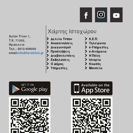
Χάρτης Ιστοχώρου
Αγίου Τίτου 1,
Δελτία Τύπου
Κ.Ε.Π.
Τ.Κ. 71202,
Ανακοινώσεις
Τηλέφωνα
Ηράκλειο
Διαγωνισμοί
e-Υπηρεσίες
Τηλ.: 2813-409000
Προσλήψεις
e-Αιτήματα
email:
info@heraklion.gr
Διαβουλεύσεις
Η Πόλη
Εκδηλώσεις
Ιστορία
Ο Δήμος
Κνωσός
Υπηρεσίες
Μουσεία