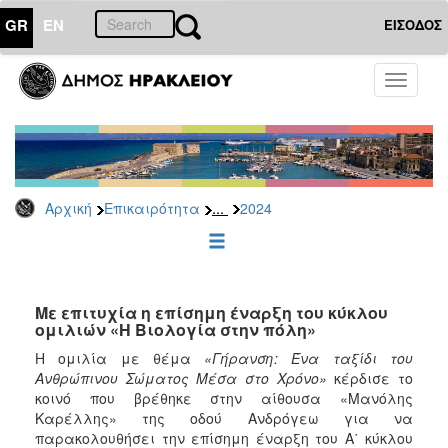
GR
EN
ΕΙΣΟΔΟΣ
ΕΠΙΚΑΙΡΟΤΗΤΑ
Toggle
navigati
Δελτία
Τύπου
Αρχείο
2026
...
Αρχική
Επικαιρότητα
2024
2025
2024
2023
2022
Με επιτυχία η επίσημη έναρξη του κύκλου
ομιλιών «Η Βιολογία στην πόλη»
2021
Η ομιλία με θέμα
«Γήρανση: Ένα ταξίδι του
2020
Ανθρώπινου Σώματος Μέσα στο Χρόνο»
κέρδισε το
κοινό που βρέθηκε στην αίθουσα «Μανόλης
2019
Καρέλλης» της οδού Ανδρόγεω για να
2018
παρακολουθήσει την επίσημη έναρξη του Α΄ κύκλου