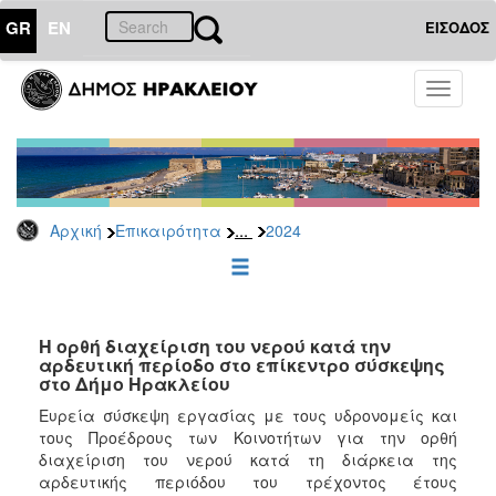
GR
EN
ΕΙΣΟΔΟΣ
ΕΠΙΚΑΙΡΟΤΗΤΑ
Toggle
navigati
Δελτία
Τύπου
Αρχείο
2026
...
Αρχική
Επικαιρότητα
2024
2025
2024
2023
2022
Η ορθή διαχείριση του νερού κατά την
αρδευτική περίοδο στο επίκεντρο σύσκεψης
2021
στο Δήμο Ηρακλείου
2020
Ευρεία σύσκεψη εργασίας με τους υδρονομείς και
τους Προέδρους των Κοινοτήτων για την ορθή
2019
διαχείριση του νερού κατά τη διάρκεια της
2018
αρδευτικής περιόδου του τρέχοντος έτους