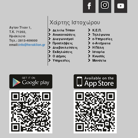
Χάρτης Ιστοχώρου
Αγίου Τίτου 1,
Δελτία Τύπου
Κ.Ε.Π.
Τ.Κ. 71202,
Ανακοινώσεις
Τηλέφωνα
Ηράκλειο
Διαγωνισμοί
e-Υπηρεσίες
Τηλ.: 2813-409000
Προσλήψεις
e-Αιτήματα
email:
info@heraklion.gr
Διαβουλεύσεις
Η Πόλη
Εκδηλώσεις
Ιστορία
Ο Δήμος
Κνωσός
Υπηρεσίες
Μουσεία