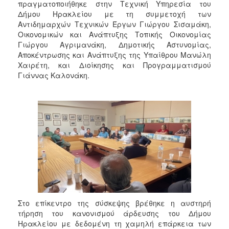
πραγματοποιήθηκε στην Τεχνική Υπηρεσία του
2017
Δήμου Ηρακλείου με τη συμμετοχή των
2016
Αντιδημαρχών Τεχνικών Έργων Γιώργου Σισαμάκη,
Οικονομικών και Ανάπτυξης Τοπικής Οικονομίας
2015
Γιώργου Αγριμανάκη, Δημοτικής Αστυνομίας,
2013
Αποκέντρωσης και Ανάπτυξης της Υπαίθρου Μανώλη
Χαιρέτη, και Διοίκησης και Προγραμματισμού
2012
Γιάννας Καλονάκη.
2011
2010
2006
ΔΗΜΟΤΗΣ
ΕΠΙΣΚΕΠΤΗΣ
Στο επίκεντρο της σύσκεψης βρέθηκε η αυστηρή
ΗΡΑΚΛΕΙΟ
τήρηση του κανονισμού άρδευσης του Δήμου
ΓΙΑ...
Ηρακλείου με δεδομένη τη χαμηλή επάρκεια των