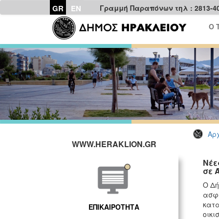
GR
EN
Γραμμή Παραπόνων τηλ : 2813-4
Ο 
Αρχ
WWW.HERAKLION.GR
Νέε
σε 
Ο Δή
ασφα
κατα
ΕΠΙΚΑΙΡΟΤΗΤΑ
οικι