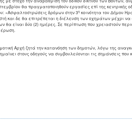
ης με στόχο την αναβάθμιση του οδικού δικτύου των Βουτών, α
πτεμβρίου θα πραγματοποιηθούν εργασίες επί της κεντρικής οδ
η
υ: «Ασφαλτοστρώσεις δρόμων στην 3
κοινότητα του Δήμου Ηρ
στή και δε θα επιτρέπεται η διέλευση των οχημάτων μέχρι να
ων θα είναι δύο (2) ημέρες. Σε περίπτωση που χρειαστούν πε
μέρωση.
μοτική Αρχή ζητά την κατανόηση των δημοτών, λόγω της ανα
ημαίνει στους οδηγούς να συμβουλεύονται τις σημάνσεις που κ