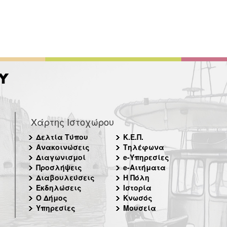
Χάρτης Ιστοχώρου
Δελτία Τύπου
Κ.Ε.Π.
Ανακοινώσεις
Τηλέφωνα
Διαγωνισμοί
e-Υπηρεσίες
Προσλήψεις
e-Αιτήματα
Διαβουλεύσεις
Η Πόλη
Εκδηλώσεις
Ιστορία
Ο Δήμος
Κνωσός
Υπηρεσίες
Μουσεία