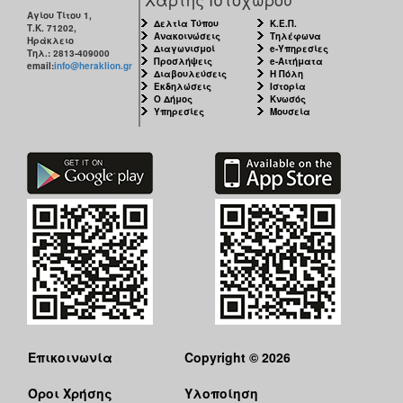
Αγίου Τίτου 1,
Δελτία Τύπου
Κ.Ε.Π.
Τ.Κ. 71202,
Ανακοινώσεις
Τηλέφωνα
Ηράκλειο
Διαγωνισμοί
e-Υπηρεσίες
Τηλ.: 2813-409000
Προσλήψεις
e-Αιτήματα
email:
info@heraklion.gr
Διαβουλεύσεις
Η Πόλη
Εκδηλώσεις
Ιστορία
Ο Δήμος
Κνωσός
Υπηρεσίες
Μουσεία
Επικοινωνία
Copyright © 2026
Όροι Χρήσης
Υλοποίηση