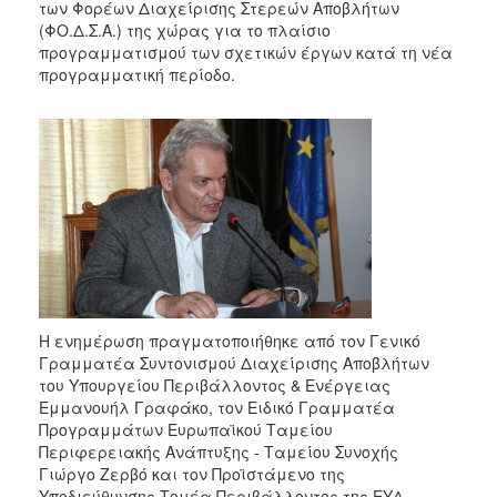
των Φορέων Διαχείρισης Στερεών Αποβλήτων
2017
(ΦΟ.Δ.Σ.Α.) της χώρας για το πλαίσιο
2016
προγραμματισμού των σχετικών έργων κατά τη νέα
προγραμματική περίοδο.
2015
2013
2012
2011
2010
2006
Η ενημέρωση πραγματοποιήθηκε από τον Γενικό
ΔΗΜΟΤΗΣ
Γραμματέα Συντονισμού Διαχείρισης Αποβλήτων
του Υπουργείου Περιβάλλοντος & Ενέργειας
ΕΠΙΣΚΕΠΤΗΣ
Εμμανουήλ Γραφάκο, τον Ειδικό Γραμματέα
Προγραμμάτων Ευρωπαϊκού Ταμείου
Περιφερειακής Ανάπτυξης - Ταμείου Συνοχής
ΗΡΑΚΛΕΙΟ
ΓΙΑ...
Γιώργο Ζερβό και τον Προϊστάμενο της
Υποδιεύθυνσης Τομέα Περιβάλλοντος της ΕΥΔ