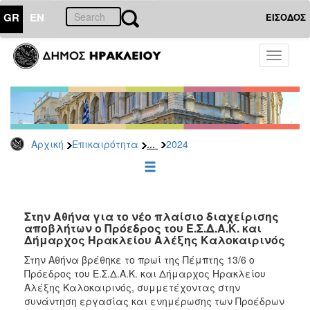
GR
EN
ΕΙΣΟΔΟΣ
ΕΠΙΚΑΙΡΟΤΗΤΑ
Toggle
navigati
Δελτία
Τύπου
Αρχείο
2026
...
Αρχική
Επικαιρότητα
2024
2025
2024
2023
2022
Στην Αθήνα για το νέο πλαίσιο διαχείρισης
αποβλήτων ο Πρόεδρος του Ε.Σ.Δ.Α.Κ. και
2021
Δήμαρχος Ηρακλείου Αλέξης Καλοκαιρινός
2020
Στην Αθήνα βρέθηκε το πρωί της Πέμπτης 13/6 ο
Πρόεδρος του Ε.Σ.Δ.Α.Κ. και Δήμαρχος Ηρακλείου
2019
Αλέξης Καλοκαιρινός, συμμετέχοντας στην
2018
συνάντηση εργασίας και ενημέρωσης των Προέδρων