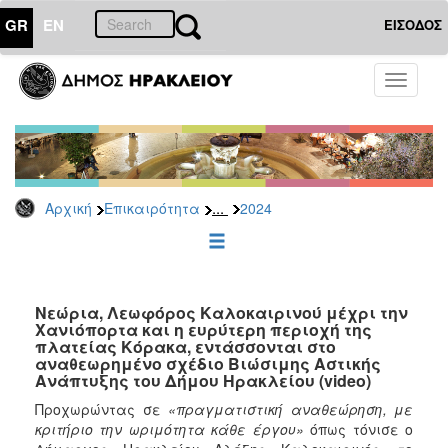
GR
EN
ΕΙΣΟΔΟΣ
ΕΠΙΚΑΙΡΟΤΗΤΑ
Toggle
navigati
Δελτία
Τύπου
Αρχείο
2026
...
Αρχική
Επικαιρότητα
2024
2025
2024
2023
2022
Νεώρια, Λεωφόρος Καλοκαιρινού μέχρι την
Χανιόπορτα και η ευρύτερη περιοχή της
2021
πλατείας Κόρακα, εντάσσονται στο
αναθεωρημένο σχέδιο Βιώσιμης Αστικής
2020
Ανάπτυξης του Δήμου Ηρακλείου (video)
2019
Προχωρώντας σε
«πραγματιστική αναθεώρηση, με
κριτήριο την ωριμότητα κάθε έργου»
όπως τόνισε ο
2018