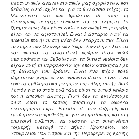
μεσαιωνικών αναγεννησιακών μας οχυρώσεων, και
βεβαίως αυτό ισχύει και για το θαλάσσιο τείχος, το
Μπεντενάκι και που βρίσκεται σε αυτή τη
στρατηγική, υπάρχει κίνδυνος για τα μνημεία. Το
ζήτημα όμως δεν είναι απλώς να σωθεί το μνημείο,
είναι και να αξιοποιηθεί. Είναι διάσπαρτο γιατί τα
arsenalia που ήταν στη μέση δεν υπάρχουν πια. Είναι
το κτήριο των Οικονομικών Υπηρεσιών στην πλατεία
και φυσικά τα ανατολικά νεώρια ήταν πολύ
περισσότερα και βεβαίως και τα δυτικά νεώρια δεν
είχαν αυτή τη μορφολογία την οποία απέκτησαν με
τη διάνοιξη των δρόμων. Είναι ένα πάρα πολύ
σημαντικό μνημείο και προφανέστατα είναι ένα
από τα εμβληματικά μνημεία της πόλης αυτής. Αυτό
λοιπόν για το οποίο συζητάμε είναι το δυτικό νεώριο
και η αποθήκη άλατος. Γιατί δεν τα εντάσσουμε
όλα; Διότι το κόστος πλησιάζει τα δώδεκα
εκατομμύρια ευρώ. Είμαστε σε μια συζήτηση και
αυτό ήταν και προϋπόθεση για να φτάσουμε και στη
σημερινή συζήτηση, να υπάρχει μια συνεννόηση
τριμερής μεταξύ του Δήμου Ηρακλείου, του
Υπουργείου Πολιτισμού και της Περιφέρειας Κρήτης