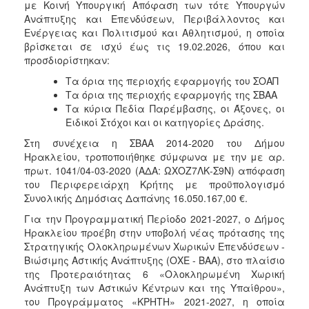
με Κοινή Υπουργική Απόφαση των τότε Υπουργών
Ανάπτυξης και Επενδύσεων, Περιβάλλοντος και
Ενέργειας και Πολιτισμού και Αθλητισμού, η οποία
βρίσκεται σε ισχύ έως τις 19.02.2026, όπου και
προσδιορίστηκαν:
Τα όρια της περιοχής εφαρμογής του ΣΟΑΠ
Τα όρια της περιοχής εφαρμογής της ΣΒΑΑ
Τα κύρια Πεδία Παρέμβασης, οι Άξονες, οι
Ειδικοί Στόχοι και οι κατηγορίες Δράσης.
Στη συνέχεια η ΣΒΑΑ 2014-2020 του Δήμου
Ηρακλείου, τροποποιήθηκε σύμφωνα με την με αρ.
πρωτ. 1041/04-03-2020 (ΑΔΑ: ΩΧΟΖ7ΛΚ-Σ9Ν) απόφαση
του Περιφερειάρχη Κρήτης με προϋπολογισμό
Συνολικής Δημόσιας Δαπάνης 16.050.167,00 €.
Για την Προγραμματική Περίοδο 2021-2027, ο Δήμος
Ηρακλείου προέβη στην υποβολή νέας πρότασης της
Στρατηγικής Ολοκληρωμένων Χωρικών Επενδύσεων -
Βιώσιμης Αστικής Ανάπτυξης (ΟΧΕ - ΒΑΑ), στο πλαίσιο
της Προτεραιότητας 6 «Ολοκληρωμένη Χωρική
Ανάπτυξη των Αστικών Κέντρων και της Υπαίθρου»,
του Προγράμματος «ΚΡΗΤΗ» 2021-2027, η οποία