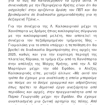
για το πώς θα κατανεμηθούν τα έργα αυτά. Η
συνεννόηση με την Περιφέρεια Κρήτης είναι ότι θα
ασχοληθεί στην οριζόντια δράση του ΠΕΠ και θα
βρισκόμαστε σε διαδικασία χρηματοδότησης για τη
δεξαμενή Τζάνε.».
Για την συνέχεια της Λ. Καλοκαιρινού μέχρι τη
Χανιόπορτα ως δρόμος ήπιας κυκλοφορίας σύμφωνα
με την κυκλοφοριακή μελέτη, που αποτελεί τη
συνέχεια του πεζοδρομημένου τμήματος Ίδης –
Γιαμαλάκη για το οποίο υπάρχει η πεποίθηση ότι θα
βρεθεί σε διαδικασία δημοπράτησης στις αρχές του
2025, καθώς και για την ευρύτερη περιοχή της
πλατείας Κόρακα, το τμήμα έξω από τη Χανιόπορτα
στην απόληξη της Μάχης Κρήτης, από την Λ. 62
Μαρτύρων μέχρι την οδό Εφόδου, ο Αλέξης
Καλοκαιρινός είπε, μεταξύ άλλων:
«Με αυτό τον
τρόπο θα έχουμε μια ανάπλαση η οποία μπορούμε
να πούμε αν το δούμε γραμμικά και αθροίζοντας
όπως πρέπει το δημοτικό έργο ανεξάρτητα από
περιόδους και αρχές, στην πραγματικότητα από το
Πάρκο Γεωργιάδη μέχρι την Εφόδου. Θα έχουμε
αναπλασμένη μια ζωτική αρτηρία της πόλης. Από