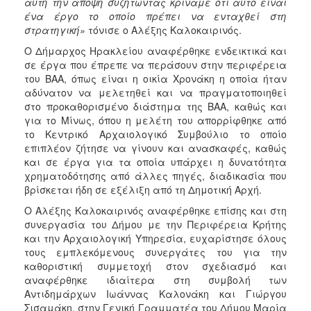
αυτή την άποψη συζητώντας κρίναμε ότι αυτό είναι
ένα έργο το οποίο πρέπει να ενταχθεί στη
στρατηγική»
τόνισε ο Αλέξης Καλοκαιρινός.
Ο Δήμαρχος Ηρακλείου αναφέρθηκε ενδεικτικά και
σε έργα που έπρεπε να περάσουν στην περιφέρεια
του ΒΑΑ, όπως είναι η οικία Χρονάκη η οποία ήταν
αδύνατον να μελετηθεί και να πραγματοποιηθεί
στο προκαθορισμένο διάστημα της ΒΑΑ, καθώς και
για το Μίνως, όπου η μελέτη του απορρίφθηκε από
το Κεντρικό Αρχαιολογικό Συμβούλιο το οποίο
επιπλέον ζήτησε να γίνουν και ανασκαφές, καθώς
και σε έργα για τα οποία υπάρχει η δυνατότητα
χρηματοδότησης από άλλες πηγές, διαδικασία που
βρίσκεται ήδη σε εξέλιξη από τη Δημοτική Αρχή.
Ο Αλέξης Καλοκαιρινός αναφέρθηκε επίσης και στη
συνεργασία του Δήμου με την Περιφέρεια Κρήτης
και την Αρχαιολογική Υπηρεσία, ευχαρίστησε όλους
τους εμπλεκόμενους συνεργάτες του για την
καθοριστική συμμετοχή στον σχεδιασμό και
αναφέρθηκε ιδιαίτερα στη συμβολή των
Αντιδημάρχων Ιωάννας Καλονάκη και Γιώργου
Σισαμάκη, στην Γενική Γραμματέα του Δήμου Μαρία