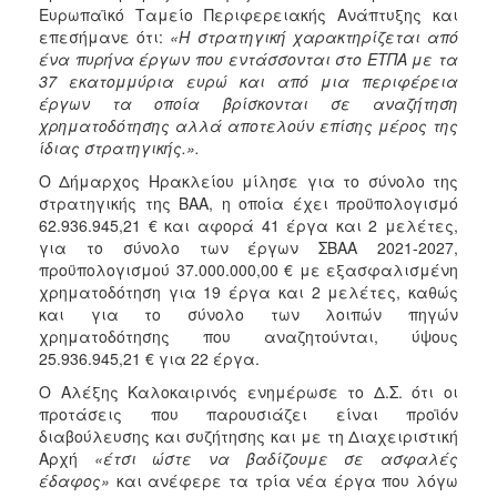
Ευρωπαϊκό Ταμείο Περιφερειακής Ανάπτυξης και
επεσήμανε ότι:
«Η στρατηγική χαρακτηρίζεται από
ένα πυρήνα έργων που εντάσσονται στο ΕΤΠΑ με τα
37 εκατομμύρια ευρώ και από μια περιφέρεια
έργων τα οποία βρίσκονται σε αναζήτηση
χρηματοδότησης αλλά αποτελούν επίσης μέρος της
ίδιας στρατηγικής.».
Ο Δήμαρχος Ηρακλείου μίλησε για το σύνολο της
στρατηγικής της ΒΑΑ, η οποία έχει προϋπολογισμό
62.936.945,21 € και αφορά 41 έργα και 2 μελέτες,
για το σύνολο των έργων ΣΒΑΑ 2021-2027,
προϋπολογισμού 37.000.000,00 € με εξασφαλισμένη
χρηματοδότηση για 19 έργα και 2 μελέτες, καθώς
και για το σύνολο των λοιπών πηγών
χρηματοδότησης που αναζητούνται, ύψους
25.936.945,21 € για 22 έργα.
Ο Αλέξης Καλοκαιρινός ενημέρωσε το Δ.Σ. ότι οι
προτάσεις που παρουσιάζει είναι προϊόν
διαβούλευσης και συζήτησης και με τη Διαχειριστική
Αρχή
«έτσι ώστε να βαδίζουμε σε ασφαλές
έδαφος»
και ανέφερε τα τρία νέα έργα που λόγω