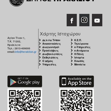
Χάρτης Ιστοχώρου
Αγίου Τίτου 1,
Δελτία Τύπου
Κ.Ε.Π.
Τ.Κ. 71202,
Ανακοινώσεις
Τηλέφωνα
Ηράκλειο
Διαγωνισμοί
e-Υπηρεσίες
Τηλ.: 2813-409000
Προσλήψεις
e-Αιτήματα
email:
info@heraklion.gr
Διαβουλεύσεις
Η Πόλη
Εκδηλώσεις
Ιστορία
Ο Δήμος
Κνωσός
Υπηρεσίες
Μουσεία