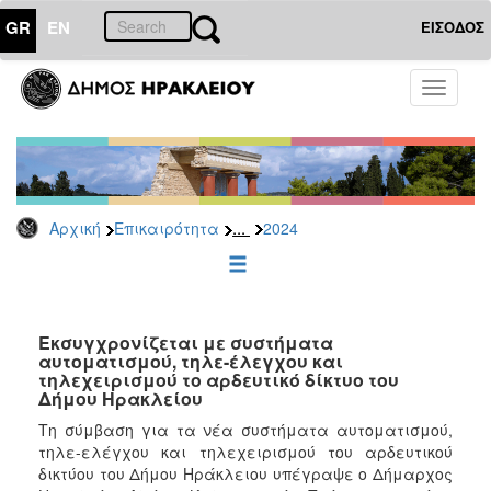
GR
EN
ΕΙΣΟΔΟΣ
ΕΠΙΚΑΙΡΟΤΗΤΑ
Toggle
navigati
Δελτία
Τύπου
Αρχείο
2026
...
Αρχική
Επικαιρότητα
2024
2025
2024
2023
2022
Εκσυγχρονίζεται με συστήματα
αυτοματισμού, τηλε-έλεγχου και
2021
τηλεχειρισμού το αρδευτικό δίκτυο του
Δήμου Ηρακλείου
2020
Τη σύμβαση για τα νέα συστήματα αυτοματισμού,
2019
τηλε-ελέγχου και τηλεχειρισμού του αρδευτικού
2018
δικτύου του Δήμου Ηράκλειου υπέγραψε ο Δήμαρχος