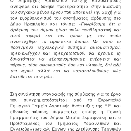
Ο Δήμαρχος Ηρακλείου Αλέξης Καλοκαιρινός
ανέφερε ότι δόθηκε προτεραιότητα στην διάσωση
του συγκεκριμένου έργου που αποτελεί την αρχή για
τον εξορθολογισμό του συστήματος άρδευσης στο
Δήμο Ηρακλείου και τόνισε:
«Γνωρίζουμε ότι η
άρδευση του Δήμου είναι πολύ προβληματική και
αυτό αφορά και τον τρόπο με τον οποίο
αναπτύχθηκε το αρδευτικό δίκτυο. Με αυτό το
προηγμένο τεχνολογικά σύστημα αυτοματισμού,
τηλε-ελέγχου και τηλεχειρισμού, θα έχουμε τη
δυνατότητα να εξοικονομήσουμε ενέργεια και
πόρους, τόσο οικονομικούς όσο και υλικούς, δηλαδή
του νερού, αλλά και να παρακολουθούμε πώς
διατίθεται το νερό.».
Στη συνάντηση υπογραφής της σύμβασης για το έργο
που συγχρηματοδοτείται από το Ευρωπαϊκό
Γεωργικό Ταμείο Αγροτικής Ανάπτυξης της Ε.Ε. και
εθνικούς πόρους, συμμετείχε επίσης η Γενική
Γραμματέας του Δήμου Μαρία Σκραφνάκη και ο
Προϊστάμενος του Τμήματος Υδραυλικών και
Εγγειοβελτιωτικών Έργων της Διεύθυνσης Τεχνικών