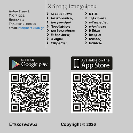
Χάρτης Ιστοχώρου
Αγίου Τίτου 1,
Δελτία Τύπου
Κ.Ε.Π.
Τ.Κ. 71202,
Ανακοινώσεις
Τηλέφωνα
Ηράκλειο
Διαγωνισμοί
e-Υπηρεσίες
Τηλ.: 2813-409000
Προσλήψεις
e-Αιτήματα
email:
info@heraklion.gr
Διαβουλεύσεις
Η Πόλη
Εκδηλώσεις
Ιστορία
Ο Δήμος
Κνωσός
Υπηρεσίες
Μουσεία
Επικοινωνία
Copyright © 2026