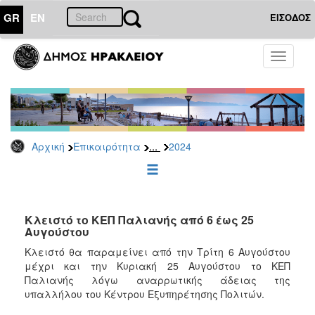
GR
EN
ΕΙΣΟΔΟΣ
ΕΠΙΚΑΙΡΟΤΗΤΑ
Toggle
navigati
Δελτία
Τύπου
Αρχείο
2026
...
Αρχική
Επικαιρότητα
2024
2025
2024
2023
2022
Κλειστό το ΚΕΠ Παλιανής από 6 έως 25
Αυγούστου
2021
Κλειστό θα παραμείνει από την Τρίτη 6 Αυγούστου
2020
μέχρι και την Κυριακή 25 Αυγούστου το ΚΕΠ
Παλιανής λόγω αναρρωτικής άδειας της
2019
υπαλλήλου του Κέντρου Εξυπηρέτησης Πολιτών.
2018