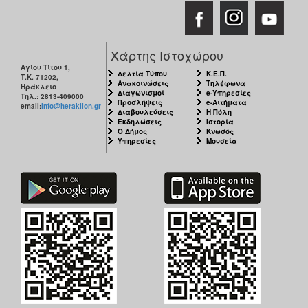
Χάρτης Ιστοχώρου
Αγίου Τίτου 1,
Δελτία Τύπου
Κ.Ε.Π.
Τ.Κ. 71202,
Ανακοινώσεις
Τηλέφωνα
Ηράκλειο
Διαγωνισμοί
e-Υπηρεσίες
Τηλ.: 2813-409000
Προσλήψεις
e-Αιτήματα
email:
info@heraklion.gr
Διαβουλεύσεις
Η Πόλη
Εκδηλώσεις
Ιστορία
Ο Δήμος
Κνωσός
Υπηρεσίες
Μουσεία