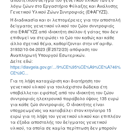
2017
λόγω ζώων στο Εργαστήριο Φύλαξης και Ανάλυσης
Γενετικού Υλικού Ζώων Συντροφιάς (ΕΦΑΓΥΖΣ).
2016
Η διαδικασία και οι λεπτομέρειες για την αποστολή
2015
δείγματος γενετικού υλικού του ζώου συντροφιάς
2013
στο ΕΦΑΓΥΖΣ από ιδιοκτήτη σκύλου ή γάτας που δεν
επιθυμεί να στειρώσει το ζώο του καθώς και κάθε
2012
άλλο σχετικό θέμα, καθορίζονται στην υπ ́αριθμ.
2011
31932/10-04-2023 (B ́2572/23) απόφαση του
Αναπληρωτή Υπουργού Εσωτερικών.
2010
Δείτε εδώ:
2006
https://diavgeia.gov.gr/.../9%CE%95%CE%A9%CE%A746%
CE%9C...
Για τη λήψη καταχώριση και διατήρηση του
γενετικού υλικού για τουλάχιστον δώδεκα έτη
υποβάλλεται εφάπαξ από τον ιδιοκτήτη του ζώου
ΔΗΜΟΤΗΣ
συντροφιάς ηλεκτρονικό παράβολο ύψους 135 ευρώ
για κάθε ζώο συντροφιάς. Ο ιδιοκτήτης είναι
ΕΠΙΣΚΕΠΤΗΣ
υποχρεωμένος να καταβάλει στον κτηνίατρο 15
ευρώ για τη λήψη του γενετικού υλικού και επιπλέον
ΗΡΑΚΛΕΙΟ
τα έξοδα αποστολής του δείγματος γενετικού
ΓΙΑ...
υλικού, τα οποία σε καμία περίπτωση δεν μπορούν