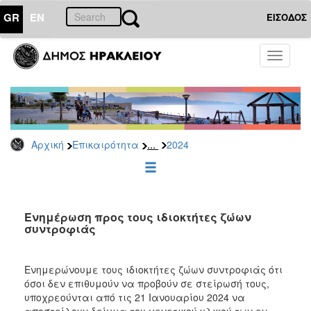
GR
EN
ΕΙΣΟΔΟΣ
ΕΠΙΚΑΙΡΟΤΗΤΑ
Toggle
navigati
Δελτία
Τύπου
Αρχείο
2026
...
Αρχική
Επικαιρότητα
2024
2025
2024
2023
2022
Ενημέρωση προς τους ιδιοκτήτες ζώων
συντροφιάς
2021
2020
Ενημερώνουμε τους ιδιοκτήτες ζώων συντροφιάς ότι
2019
όσοι δεν επιθυμούν να προβούν σε στείρωσή τους,
υποχρεούνται από τις 21 Ιανουαρίου 2024 να
2018
αποστείλουν δείγμα του γενετικού υλικού των εν