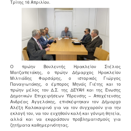
Τρίτης 16 Απριλίου.
2017
2016
2015
2013
2012
2011
2010
2006
Ο πρώην Βουλευτής Ηρακλείου Στέλιος
Ματζαπετάκης, ο πρώην Δήμαρχος Ηρακλείου
Μιλτιάδης Φαρσάρης, ο ιστορικός Γιώργος
Παναγιωτάκης, ο έμπορος Μηνάς Γιέτης και το
πρώην μέλος του Δ.Σ. της ΔΕΥΑΗ και της Ένωσης
ΔΗΜΟΤΗΣ
Δημοτικών Επιχειρήσεων Ύδρευσης – Αποχέτευσης
Ανδρέας Αγγελάκης, επισκέφτηκαν τον Δήμαρχο
ΕΠΙΣΚΕΠΤΗΣ
Αλέξη Καλοκαιρινό για να τον συγχαρούν για την
εκλογή του, να του ευχηθούν καλή και γόνιμη θητεία,
αλλά και να εκφράσουν προβληματισμούς για
ΗΡΑΚΛΕΙΟ
ΓΙΑ...
ζητήματα καθημερινότητας.