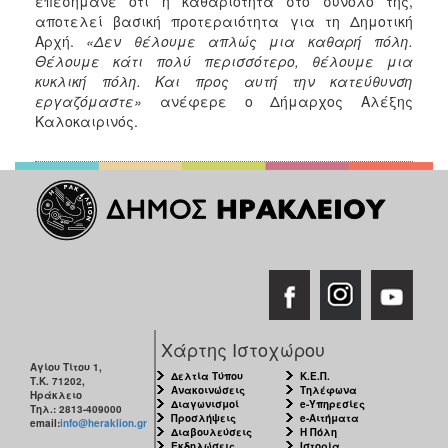
επεσήμανε ότι η καθαριότητα στο σύνολό της,
αποτελεί βασική προτεραιότητα για τη Δημοτική
Αρχή.
«Δεν θέλουμε απλώς μια καθαρή πόλη.
Θέλουμε κάτι πολύ περισσότερο, θέλουμε μια
κυκλική πόλη. Και προς αυτή την κατεύθυνση
εργαζόμαστε»
ανέφερε ο Δήμαρχος Αλέξης
Καλοκαιρινός.
Χάρτης Ιστοχώρου
Αγίου Τίτου 1,
Δελτία Τύπου
Κ.Ε.Π.
Τ.Κ. 71202,
Ανακοινώσεις
Τηλέφωνα
Ηράκλειο
Διαγωνισμοί
e-Υπηρεσίες
Τηλ.: 2813-409000
Προσλήψεις
e-Αιτήματα
email:
info@heraklion.gr
Διαβουλεύσεις
Η Πόλη
Εκδηλώσεις
Ιστορία