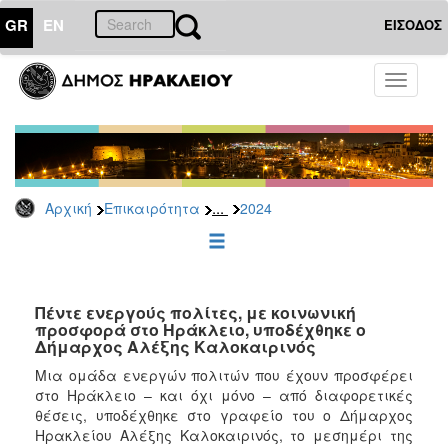
GR
EN
ΕΙΣΟΔΟΣ
ΕΠΙΚΑΙΡΟΤΗΤΑ
Toggle
navigati
Δελτία
Τύπου
Αρχείο
2026
...
Αρχική
Επικαιρότητα
2024
2025
2024
2023
2022
Πέντε ενεργούς πολίτες, με κοινωνική
προσφορά στο Ηράκλειο, υποδέχθηκε ο
2021
Δήμαρχος Αλέξης Καλοκαιρινός
2020
Μια ομάδα ενεργών πολιτών που έχουν προσφέρει
στο Ηράκλειο – και όχι μόνο – από διαφορετικές
2019
θέσεις, υποδέχθηκε στο γραφείο του ο Δήμαρχος
2018
Ηρακλείου Αλέξης Καλοκαιρινός, το μεσημέρι της