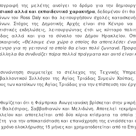
πογραφή της μελέτης ανοίγει το δρόμο για την δημιουργ
εσιακό αλλά και εκπαιδευτικό χαρακτήρα
, δεδομένου ότι θ
νων του Ross Daly και θα λειτουργήσουν σχολές κατασκευή
άνων. Στόχος της Δημοτικής Αρχής είναι στο Κέντρο να 
τιστικές εκδηλώσεις, λειτουργώντας έτσι ως κύτταρο πολι
άδας αλλά και για το σύνολο του Δήμου Ηρακλείου. Όπ
οκαιρινός
«Θέλουμε ένα χώρο ο οποίος θα αποτελέσει ένα 
εντρο για τη γειτονιά το οποίο θα είναι πολύ ζωντανό. Προ
λληλα θα συνδυάζει πάρα πολλά πράγματα και αυτό είναι κά
 συνάντηση συμμετείχε το στέλεχος της Τεχνικής Υπηρ
βαλλοντικού Συλλόγου της Αγίας Τριάδας Συμεών Χούπας, 
υς των κατοίκων της Αγίας Τριάδας για την επίσπευση του έργ
θυμίζεται ότι η Φάμπρικα Ανωγειανάκη βρίσκεται στην μικρ
 Βαλέστρας, Σαββαθιανών και Μελιδώνη. Αποτελεί τεκμήριο
λείου και αποτελείται από δύο κύρια κτίσματα τα οποία 
τη για την αποκατάσταση και επανάχρηση της εντάσσεται στ
 χρόνο ολοκλήρωσης 15 μήνες και χρηματοδοτείται από το Επι