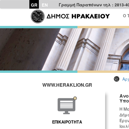
GR
EN
Γραμμή Παραπόνων τηλ : 2813-4
Ο 
Αρχ
WWW.HERAKLION.GR
Ανο
Υπο
Η Με
Δήμα
Έργω
ΕΠΙΚΑΙΡΟΤΗΤΑ
Ιουλ