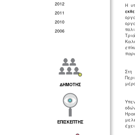
2012
Η υ
εκθ
2011
οργά
2010
οργ
πολι
2006
Τρι
Καλ
επίκ
παρά
Στη
Περι
μέρο
ΔΗΜΟΤΗΣ
Υπεν
οδών
Ηρακ
μελέ
ΕΠΙΣΚΕΠΤΗΣ
έχει