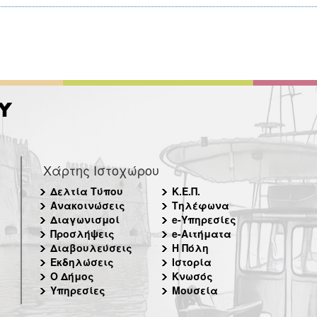
Χάρτης Ιστοχώρου
Δελτία Τύπου
Κ.Ε.Π.
Ανακοινώσεις
Τηλέφωνα
Διαγωνισμοί
e-Υπηρεσίες
Προσλήψεις
e-Αιτήματα
Διαβουλεύσεις
Η Πόλη
Εκδηλώσεις
Ιστορία
Ο Δήμος
Κνωσός
Υπηρεσίες
Μουσεία