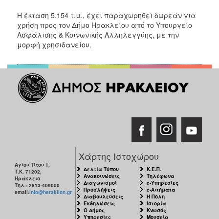
Η έκταση 5.154 τ.μ., έχει παραχωρηθεί δωρεάν για
χρήση προς τον Δήμο Ηρακλείου από το Υπουργείο
Ασφάλισης & Κοινωνικής Αλληλεγγύης, με την
μορφή χρησιδανείου.
Χάρτης Ιστοχώρου
Αγίου Τίτου 1,
Δελτία Τύπου
Κ.Ε.Π.
Τ.Κ. 71202,
Ανακοινώσεις
Τηλέφωνα
Ηράκλειο
Διαγωνισμοί
e-Υπηρεσίες
Τηλ.: 2813-409000
Προσλήψεις
e-Αιτήματα
email:
info@heraklion.gr
Διαβουλεύσεις
Η Πόλη
Εκδηλώσεις
Ιστορία
Ο Δήμος
Κνωσός
Υπηρεσίες
Μουσεία