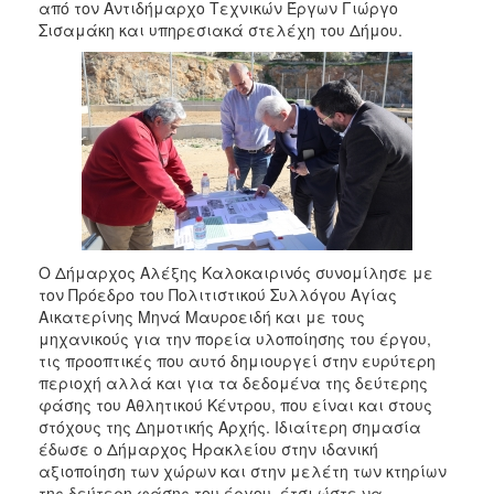
από τον Αντιδήμαρχο Τεχνικών Έργων Γιώργο
2017
Σισαμάκη και υπηρεσιακά στελέχη του Δήμου.
2016
2015
2013
2012
2011
2010
2006
Ο Δήμαρχος Αλέξης Καλοκαιρινός συνομίλησε με
τον Πρόεδρο του Πολιτιστικού Συλλόγου Αγίας
Αικατερίνης Μηνά Μαυροειδή και με τους
μηχανικούς για την πορεία υλοποίησης του έργου,
ΔΗΜΟΤΗΣ
τις προοπτικές που αυτό δημιουργεί στην ευρύτερη
περιοχή αλλά και για τα δεδομένα της δεύτερης
ΕΠΙΣΚΕΠΤΗΣ
φάσης του Αθλητικού Κέντρου, που είναι και στους
στόχους της Δημοτικής Αρχής. Ιδιαίτερη σημασία
έδωσε ο Δήμαρχος Ηρακλείου στην ιδανική
ΗΡΑΚΛΕΙΟ
ΓΙΑ...
αξιοποίηση των χώρων και στην μελέτη των κτηρίων
της δεύτερη φάσης του έργου, έτσι ώστε να