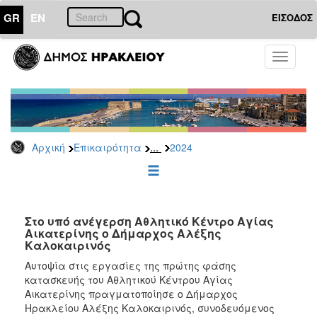
GR
EN
ΕΙΣΟΔΟΣ
ΕΠΙΚΑΙΡΟΤΗΤΑ
Toggle
navigati
Δελτία
Τύπου
Αρχείο
2026
...
Αρχική
Επικαιρότητα
2024
2025
2024
2023
2022
Στο υπό ανέγερση Αθλητικό Κέντρο Αγίας
Αικατερίνης ο Δήμαρχος Αλέξης
2021
Καλοκαιρινός
2020
Αυτοψία στις εργασίες της πρώτης φάσης
κατασκευής του Αθλητικού Κέντρου Αγίας
2019
Αικατερίνης πραγματοποίησε ο Δήμαρχος
2018
Ηρακλείου Αλέξης Καλοκαιρινός, συνοδευόμενος