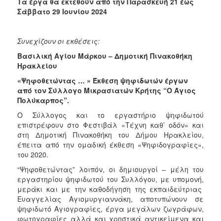
Τα έργα θα εκτεθούν από την Παρασκευή 21 έως
Σάββατο 29 Ιουνίου 2024
Συνεχίζουν οι εκθέσεις:
Βασιλική Αγίου Μάρκου – Δημοτική Πινακοθήκη
Ηρακλείου
«Ψηφοθετώντας … » Έκθεση ψηφιδωτών έργων
από τον Σύλλογο Μικρασιατών Κρήτης “Ο Άγιος
Πολύκαρπος”.
Ο Σύλλογος και το εργαστήριο ψηφιδωτού
επιστρέφουν στο Φεστιβάλ «Τέχνη καθ’ οδόν» και
στη Δημοτική Πινακοθήκη του Δήμου Ηρακλείου,
έπειτα από την ομαδική έκθεση «Ψηφιδογραφίες»,
του 2020.
“Ψηφοθετώντας” λοιπόν, οι δημιουργοί – μέλη του
εργαστηρίου ψηφιδωτού του Συλλόγου, με υπομονή,
μεράκι και με την καθοδήγηση της εκπαιδεύτριας
Ευαγγελίας Αγιομυργιαννάκη, αποτυπώνουν σε
ψηφιδωτό Αγιογραφίες, έργα μεγάλων ζωγράφων,
φωτογραφίες αλλά και χρηστικά αντικείμενα και