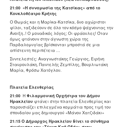
21:00 «Η συνομωσία της Κατσίκας» από το
Κουκλοθέατρο Κρήτης
Ο Θωμάς και η Μαρίκα-Κατσίκα, δυο αχώριστοι
φίλοι, ταξιδεύουν σε όλο τον κόσμο ψάχνοντας την
Άνοιξη..! Ο μοναδικός λόγος; Οι φράουλες! Όταν
όμως φτάνουν στην άγνωστη χώρα της
Παρδαλομυγίας βρίσκονται μπροστά σε μια
απίστευτη περιπέτεια …
Συντελεστές: Αναγνωστάκης Γεώργιος, Ειρήνη
Σταυρουλάκη, Παντελής Ζεμπίλης, Βουρλιωτάκη
Μαρία, Φρόσω Χατόγλου.
Πλατεία Ελευθερίας
21:00
Η
Φιλαρμονική Ορχήστρα του Δήμου
Ηρακλείου
φτάνει στην πλατεία Ελευθερίας και
παρουσιάζει επιλεγμένα κομμάτια προς τιμή του
σπουδαίου μας δημιουργού «Μάνου Χατζιδάκι»
21:15 Ο Δήμαρχος Ηρακλείου δίνει το σύνθημα
συνέχισης του «Τέχνη Καθ Οδόν» στην