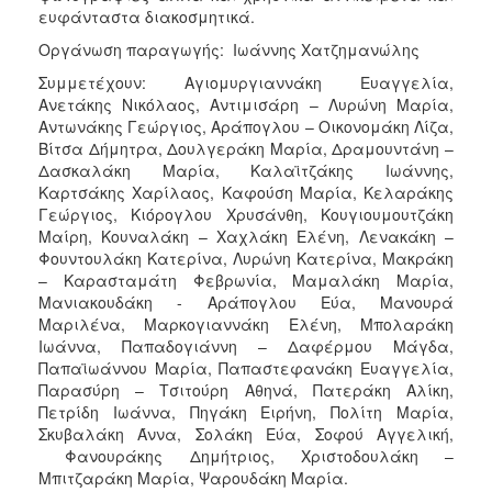
ευφάνταστα διακοσμητικά.
Οργάνωση παραγωγής: Ιωάννης Χατζημανώλης
Συμμετέχουν: Αγιομυργιαννάκη Ευαγγελία,
Ανετάκης Νικόλαος, Αντιμισάρη – Λυρώνη Μαρία,
Αντωνάκης Γεώργιος, Αράπογλου – Οικονομάκη Λίζα,
Βίτσα Δήμητρα, Δουλγεράκη Μαρία, Δραμουντάνη –
Δασκαλάκη Μαρία, Καλαϊτζάκης Ιωάννης,
Καρτσάκης Χαρίλαος, Καφούση Μαρία, Κελαράκης
Γεώργιος, Κιόρογλου Χρυσάνθη, Κουγιουμουτζάκη
Μαίρη, Κουναλάκη – Χαχλάκη Ελένη, Λενακάκη –
Φουντουλάκη Κατερίνα, Λυρώνη Κατερίνα, Μακράκη
– Καρασταμάτη Φεβρωνία, Μαμαλάκη Μαρία,
Μανιακουδάκη - Αράπογλου Εύα, Μανουρά
Μαριλένα, Μαρκογιαννάκη Ελένη, Μπολαράκη
Ιωάννα, Παπαδογιάννη – Δαφέρμου Μάγδα,
Παπαϊωάννου Μαρία, Παπαστεφανάκη Ευαγγελία,
Παρασύρη – Τσιτούρη Αθηνά, Πατεράκη Αλίκη,
Πετρίδη Ιωάννα, Πηγάκη Ειρήνη, Πολίτη Μαρία,
Σκυβαλάκη Άννα, Σολάκη Εύα, Σοφού Αγγελική,
Φανουράκης Δημήτριος, Χριστοδουλάκη –
Μπιτζαράκη Μαρία, Ψαρουδάκη Μαρία.