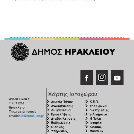
Χάρτης Ιστοχώρου
Αγίου Τίτου 1,
Δελτία Τύπου
Κ.Ε.Π.
Τ.Κ. 71202,
Ανακοινώσεις
Τηλέφωνα
Ηράκλειο
Διαγωνισμοί
e-Υπηρεσίες
Τηλ.: 2813-409000
Προσλήψεις
e-Αιτήματα
email:
info@heraklion.gr
Διαβουλεύσεις
Η Πόλη
Εκδηλώσεις
Ιστορία
Ο Δήμος
Κνωσός
Υπηρεσίες
Μουσεία