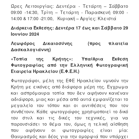
Ώρες Λειτουργίας: Δευτέρα - Τετάρτη – Σάββατο
09:00 -14:30, Τρίτη – Τετάρτη - Παρασκευή 09:00 -
14:00 & 17:00 -21:00, Κυριακή – Αργίες: Κλειστά
Διάρκεια Έκθεσης: Δευτέρα 17 έως και Σάββατο 29
Ιουνίου 2024
Λεωφόρος Δικαιοσύνης
(προς πλατεία
Δασκαλογιάννη)
«Τοπία της Κρήτης»: Υπαίθρια Έκθεση
Φωτογραφίας από την Ελληνική Φωτογραφική
Εταιρεία Ηρακλείου (Ε.Φ.Ε.Η.)
Φωτογράφοι, μέλη της ΕΦΕ Ηρακλείου υμνούν την
Κρήτη με εικόνες από διάφορα μέρη της. Έγχρωμα
και ασπρόμαυρα τοπία που δεν αφήνουν κανέναν
αδιάφορο, μιας και μέσα από αυτά εμφανίζεται το
μεγαλείο του τόπου και οι αντιθέσεις που τον
συνθέτουν. Κάθε φωτογράφος χρησιμοποιεί το δικό
του στυλ και τις δικές του τεχνικές, για να
παρουσιάσει το θέμα του, όμως η τελική αίσθηση
που αφήνουν οι φωτογραφίες είναι μία:
Θαυμασμός και δέος για την ομορφιά που υπάρχει