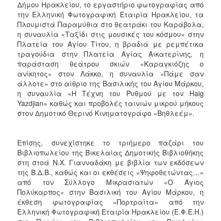
Δήμου Ηρακλείου, το εργαστήριο φωτογραφίας από
την Ελληνική Φωτογραφική Εταιρία Ηρακλείου, τα
Πλουμιστά Παραμύθια στο θεατράκι του Καράβολα,
η συναυλία «Ταξίδι στις μουσικές του κόσμου» στην
Πλατεία του Αγίου Τίτου, η βραδιά με ρεμπέτικα
τραγούδια στην Πλατεία Αγίας Αικατερίνης
,
η
παράσταση θεάτρου σκιών «Καραγκιόζης ο
ανίκητος» στον Λάκκο, η συναυλία «Πάμε σαν
άλλοτε» στο αίθριο της Βασιλικής του Αγίου Μάρκου,
η συναυλία «Η Τέχνη του Ρυθμού με τον Haig
Yazdjian» καθώς και προβολές ταινιών μικρού μήκους
στον Δημοτικό Θερινό Κινηματογράφο «Βηθλεέμ».
Επίσης, συνεχίστηκε το τριήμερο παζάρι του
Βιβλιοπωλείου της Βικελαίας Δημοτικής Βιβλιοθήκης
στη στοά Ν.Χ. Γιανναδάκη με βιβλία των εκδόσεων
της Β.Δ.Β., καθώς και οι εκθέσεις «Ψηφοθετώντας…»
από τον Σύλλογο Μικρασιατών «Ο Άγιος
Πολύκαρπος» στην Βασιλική του Αγίου Μάρκου, η
έκθεση φωτογραφίας «Πορτραίτα» από την
Ελληνική Φωτογραφική Εταιρία Ηρακλείου (Ε.Φ.Ε.Η.)