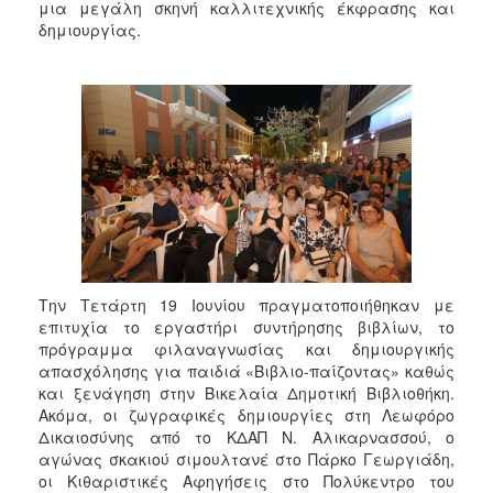
μια μεγάλη σκηνή καλλιτεχνικής έκφρασης και
2017
δημιουργίας.
2016
2015
2013
2012
2011
2010
2006
Την Τετάρτη 19 Ιουνίου πραγματοποιήθηκαν με
επιτυχία το εργαστήρι συντήρησης βιβλίων, το
πρόγραμμα φιλαναγνωσίας και δημιουργικής
ΔΗΜΟΤΗΣ
απασχόλησης για παιδιά «Βιβλιο-παίζοντας» καθώς
και ξενάγηση στην Βικελαία Δημοτική Βιβλιοθήκη.
ΕΠΙΣΚΕΠΤΗΣ
Ακόμα, οι ζωγραφικές δημιουργίες στη Λεωφόρο
Δικαιοσύνης από το ΚΔΑΠ Ν. Αλικαρνασσού, ο
ΗΡΑΚΛΕΙΟ
αγώνας σκακιού σιμουλτανέ στο Πάρκο Γεωργιάδη,
ΓΙΑ...
οι Κιθαριστικές Αφηγήσεις στο Πολύκεντρο του