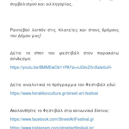
συμβολισμού και αλληγορίας.
Ραντεβού λοιπόν στις πλατείες και στους δρόμους
του Δήμου μας!
Δείτε το σποτ του φεστιβάλ στον παρακάτω
σύνδεσμο:
https://youtu.be/BMMEwO611PA?si=nJGtvZ0nXaIe0uH-
Δείτε αναλυτικά το πρόγραμμα του Φεστιβάλ εδώ:
https://www.heraklionculture.gr/street-art-festival
Ακολουθήστε το Φεστιβάλ στα κοινωνικά δίκτυα:
https://www.facebook.com/StreetArtFestival.gr
https://www.instagram.com/streetartfestival.gr/