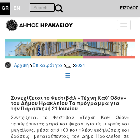
GR
EN
ΕΙΣΟΔΟΣ
ΕΠΙΚΑΙΡΟΤΗΤΑ
Toggle
navigati
Δελτία
Τύπου
Αρχείο
2026
...
Αρχική
Επικαιρότητα
2024
2025
2024
2023
2022
Συνεχίζεται το Φεστιβάλ «Τέχνη Καθ’ Οδόν»
του Δήμου Ηρακλείου Το πρόγραμμα για
2021
την Παρασκευή 21 Ιουνίου
2020
Συνεχίζεται το Φεστιβάλ «Τέχνη Καθ’ Οδόν»
προσφέροντας χαρά και ψυχαγωγία σε μικρούς και
2019
μεγάλους, μέσα από 100 και πλέον εκδηλώσεις και
2018
δράσεις, μετατρέποντας τον Δήμο Ηρακλείου σε