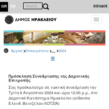
GR
EN
ΕΙΣΟΔΟΣ
ΕΠΙΚΑΙΡΟΤΗΤΑ
Toggle
navigati
Δελτία
Τύπου
Αρχείο
2026
...
Αρχική
Επικαιρότητα
2024
2025
2024
2023
2022
Πρόσκληση Συνεδρίασης της Δημοτικής
Επιτροπής
2021
Σας προσκαλούμε σε τακτική συνεδρίαση την
2020
Τρίτη 6 Αυγούστου 2024 και ώρα 12.00 μ.μ., στο
2019
Δημοτικό Κατάστημα Ηρακλείου (αίθουσα
Ελευθ. Βενιζέλου-ΛΟΤΖΙΑ)
2018