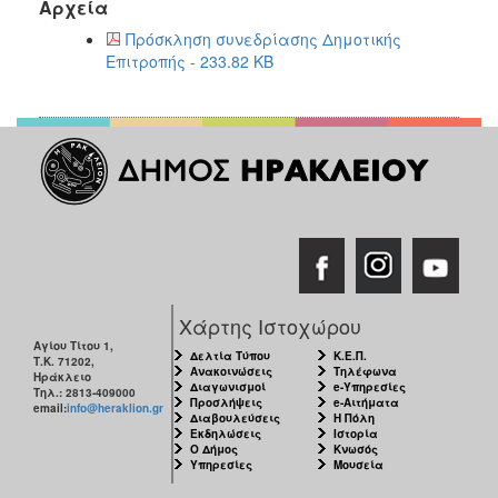
Αρχεία
2017
Πρόσκληση συνεδρίασης Δημοτικής
2016
Επιτροπής - 233.82 KB
2015
2013
2012
2011
2010
2006
Χάρτης Ιστοχώρου
Αγίου Τίτου 1,
ΔΗΜΟΤΗΣ
Δελτία Τύπου
Κ.Ε.Π.
Τ.Κ. 71202,
Ανακοινώσεις
Τηλέφωνα
Ηράκλειο
Διαγωνισμοί
e-Υπηρεσίες
Τηλ.: 2813-409000
Προσλήψεις
e-Αιτήματα
ΕΠΙΣΚΕΠΤΗΣ
email:
info@heraklion.gr
Διαβουλεύσεις
Η Πόλη
Εκδηλώσεις
Ιστορία
Ο Δήμος
Κνωσός
ΗΡΑΚΛΕΙΟ
Υπηρεσίες
Μουσεία
ΓΙΑ...