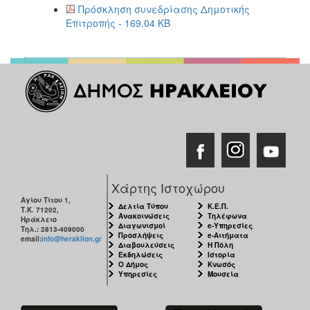
2017
Πρόσκληση συνεδρίασης Δημοτικής
Επιτροπής - 169.04 KB
2016
2015
2013
2012
2011
2010
2006
Χάρτης Ιστοχώρου
Αγίου Τίτου 1,
Δελτία Τύπου
Κ.Ε.Π.
Τ.Κ. 71202,
Ανακοινώσεις
Τηλέφωνα
Ηράκλειο
ΔΗΜΟΤΗΣ
Διαγωνισμοί
e-Υπηρεσίες
Τηλ.: 2813-409000
Προσλήψεις
e-Αιτήματα
email:
info@heraklion.gr
Διαβουλεύσεις
Η Πόλη
ΕΠΙΣΚΕΠΤΗΣ
Εκδηλώσεις
Ιστορία
Ο Δήμος
Κνωσός
Υπηρεσίες
Μουσεία
ΗΡΑΚΛΕΙΟ
ΓΙΑ...