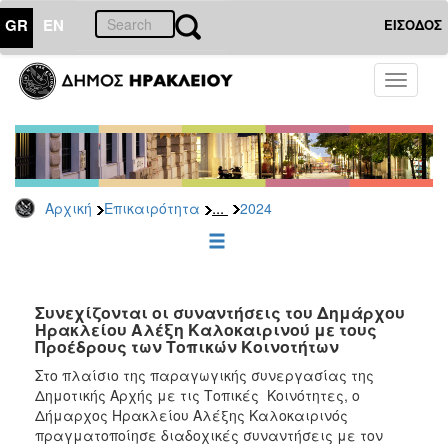
GR
EN
ΕΙΣΟΔΟΣ
ΕΠΙΚΑΙΡΟΤΗΤΑ
Toggle
navigati
Δελτία
Τύπου
Αρχείο
2026
...
Αρχική
Επικαιρότητα
2024
2025
2024
2023
2022
Συνεχίζονται οι συναντήσεις του Δημάρχου
Ηρακλείου Αλέξη Καλοκαιρινού με τους
2021
Προέδρους των Τοπικών Κοινοτήτων
2020
Στο πλαίσιο της παραγωγικής συνεργασίας της
Δημοτικής Αρχής με τις Τοπικές Κοινότητες, ο
2019
Δήμαρχος Ηρακλείου Αλέξης Καλοκαιρινός
2018
πραγματοποίησε διαδοχικές συναντήσεις με τον