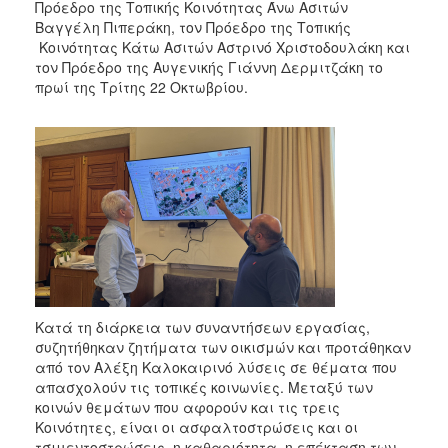
Πρόεδρο της Τοπικής Κοινότητας Άνω Ασιτών
2017
Βαγγέλη Πιπεράκη, τον Πρόεδρο της Τοπικής
2016
Κοινότητας Κάτω Ασιτών Αστρινό Χριστοδουλάκη και
τον Πρόεδρο της Αυγενικής Γιάννη Δερμιτζάκη το
2015
πρωί της Τρίτης 22 Οκτωβρίου.
2013
2012
2011
2010
2006
ΔΗΜΟΤΗΣ
Κατά τη διάρκεια των συναντήσεων εργασίας,
συζητήθηκαν ζητήματα των οικισμών και προτάθηκαν
ΕΠΙΣΚΕΠΤΗΣ
από τον Αλέξη Καλοκαιρινό λύσεις σε θέματα που
απασχολούν τις τοπικές κοινωνίες. Μεταξύ των
κοινών θεμάτων που αφορούν και τις τρεις
ΗΡΑΚΛΕΙΟ
ΓΙΑ...
Κοινότητες, είναι οι ασφαλτοστρώσεις και οι
τσιμεντοστρώσεις, η καθαριότητα, η επέκταση των