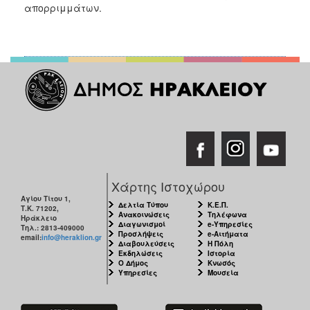
απορριμμάτων.
Χάρτης Ιστοχώρου
Αγίου Τίτου 1,
Δελτία Τύπου
Κ.Ε.Π.
Τ.Κ. 71202,
Ανακοινώσεις
Τηλέφωνα
Ηράκλειο
Διαγωνισμοί
e-Υπηρεσίες
Τηλ.: 2813-409000
Προσλήψεις
e-Αιτήματα
email:
info@heraklion.gr
Διαβουλεύσεις
Η Πόλη
Εκδηλώσεις
Ιστορία
Ο Δήμος
Κνωσός
Υπηρεσίες
Μουσεία