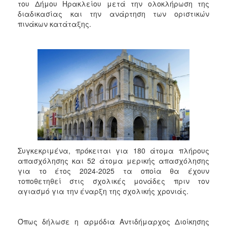
του Δήμου Ηρακλείου μετά την ολοκλήρωση της
2017
διαδικασίας και την ανάρτηση των οριστικών
2016
πινάκων κατάταξης.
2015
2013
2012
2011
2010
2006
Συγκεκριμένα, πρόκειται για 180 άτομα πλήρους
απασχόλησης και 52 άτομα μερικής απασχόλησης
ΔΗΜΟΤΗΣ
για το έτος 2024-2025 τα οποία θα έχουν
τοποθετηθεί στις σχολικές μονάδες πριν τον
ΕΠΙΣΚΕΠΤΗΣ
αγιασμό για την έναρξη της σχολικής χρονιάς.
ΗΡΑΚΛΕΙΟ
ΓΙΑ...
Όπως δήλωσε η αρμόδια Αντιδήμαρχος Διοίκησης