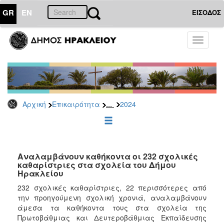
GR
EN
ΕΙΣΟΔΟΣ
ΕΠΙΚΑΙΡΟΤΗΤΑ
Toggle
navigati
Δελτία
Τύπου
Αρχείο
2026
...
Αρχική
Επικαιρότητα
2024
2025
2024
2023
2022
Αναλαμβάνουν καθήκοντα οι 232 σχολικές
καθαρίστριες στα σχολεία του Δήμου
2021
Ηρακλείου
2020
232 σχολικές καθαρίστριες, 22 περισσότερες από
την προηγούμενη σχολική χρονιά, αναλαμβάνουν
2019
άμεσα τα καθήκοντα τους στα σχολεία της
2018
Πρωτοβάθμιας και Δευτεροβάθμιας Εκπαίδευσης