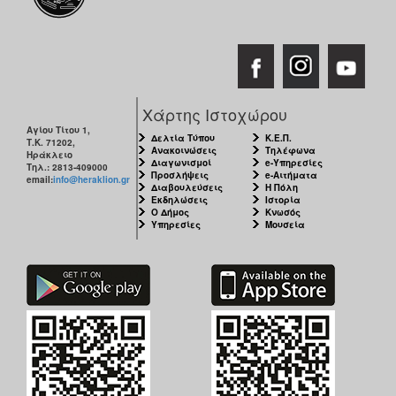
Χάρτης Ιστοχώρου
Αγίου Τίτου 1,
Δελτία Τύπου
Κ.Ε.Π.
Τ.Κ. 71202,
Ανακοινώσεις
Τηλέφωνα
Ηράκλειο
Διαγωνισμοί
e-Υπηρεσίες
Τηλ.: 2813-409000
Προσλήψεις
e-Αιτήματα
email:
info@heraklion.gr
Διαβουλεύσεις
Η Πόλη
Εκδηλώσεις
Ιστορία
Ο Δήμος
Κνωσός
Υπηρεσίες
Μουσεία