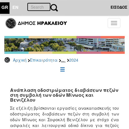
GR
EN
ΕΙΣΟΔΟΣ
ΕΠΙΚΑΙΡΟΤΗΤΑ
Toggle
navigati
Δελτία
Τύπου
Αρχείο
2026
...
Αρχική
Επικαιρότητα
2024
2025
2024
2023
2022
Ανάπλαση οδοστρώματος διαβάσεων πεζών
στη συμβολή των οδών Μίνωος και
2021
Βενιζέλου
2020
Σε εξέλιξη βρίσκονται εργασίες ανακατασκευής του
οδοστρώματος διαβάσεων πεζών στη συμβολή των
2019
οδών Μίνωος και Σοφοκλή Βενιζέλου με στόχο ένα
2018
ασφαλές και λειτουργικό οδικό δίκτυο για πεζούς