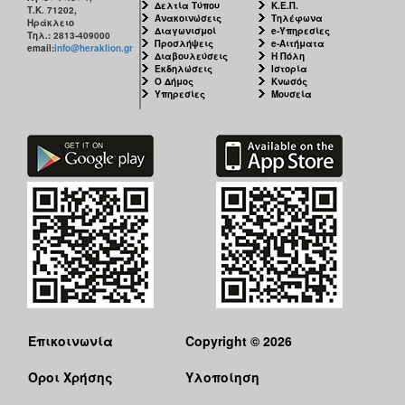
Δελτία Τύπου
Κ.Ε.Π.
Τ.Κ. 71202,
Ανακοινώσεις
Τηλέφωνα
Ηράκλειο
Διαγωνισμοί
e-Υπηρεσίες
Τηλ.: 2813-409000
Προσλήψεις
e-Αιτήματα
email:
info@heraklion.gr
Διαβουλεύσεις
Η Πόλη
Εκδηλώσεις
Ιστορία
Ο Δήμος
Κνωσός
Υπηρεσίες
Μουσεία
Επικοινωνία
Copyright © 2026
Όροι Χρήσης
Υλοποίηση