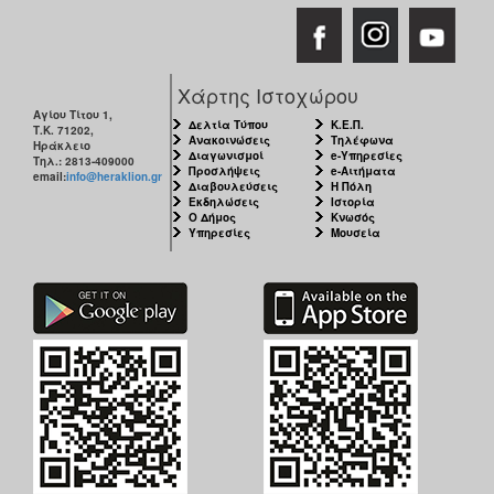
Χάρτης Ιστοχώρου
Αγίου Τίτου 1,
Δελτία Τύπου
Κ.Ε.Π.
Τ.Κ. 71202,
Ανακοινώσεις
Τηλέφωνα
Ηράκλειο
Διαγωνισμοί
e-Υπηρεσίες
Τηλ.: 2813-409000
Προσλήψεις
e-Αιτήματα
email:
info@heraklion.gr
Διαβουλεύσεις
Η Πόλη
Εκδηλώσεις
Ιστορία
Ο Δήμος
Κνωσός
Υπηρεσίες
Μουσεία