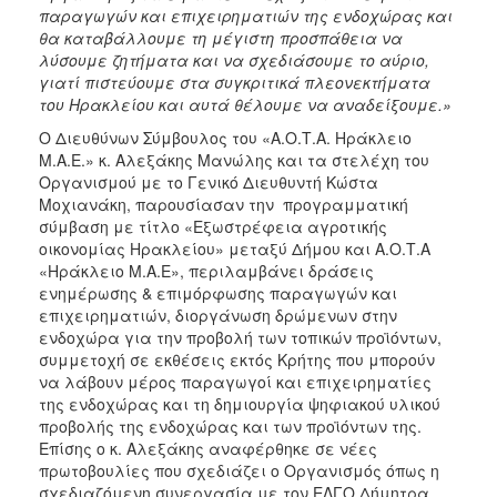
παραγωγών και επιχειρηματιών της ενδοχώρας και
θα καταβάλλουμε τη μέγιστη προσπάθεια να
λύσουμε ζητήματα και να σχεδιάσουμε το αύριο,
γιατί πιστεύουμε στα συγκριτικά πλεονεκτήματα
του Ηρακλείου και αυτά θέλουμε να αναδείξουμε.»
Ο Διευθύνων Σύμβουλος του «Α.Ο.Τ.Α. Ηράκλειο
Μ.Α.Ε.» κ. Αλεξάκης Μανώλης και τα στελέχη του
Οργανισμού με το Γενικό Διευθυντή Κώστα
Μοχιανάκη, παρουσίασαν την προγραμματική
σύμβαση με τίτλο «Εξωστρέφεια αγροτικής
οικονομίας Ηρακλείου» μεταξύ Δήμου και Α.Ο.Τ.Α
«Ηράκλειο Μ.Α.Ε», περιλαμβάνει δράσεις
ενημέρωσης & επιμόρφωσης παραγωγών και
επιχειρηματιών, διοργάνωση δρώμενων στην
ενδοχώρα για την προβολή των τοπικών προϊόντων,
συμμετοχή σε εκθέσεις εκτός Κρήτης που μπορούν
να λάβουν μέρος παραγωγοί και επιχειρηματίες
της ενδοχώρας και τη δημιουργία ψηφιακού υλικού
προβολής της ενδοχώρας και των προϊόντων της.
Επίσης ο κ. Αλεξάκης αναφέρθηκε σε νέες
πρωτοβουλίες που σχεδιάζει ο Οργανισμός όπως η
σχεδιαζόμενη συνεργασία με τον ΕΛΓΟ Δήμητρα,