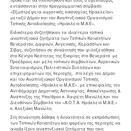
εντάσσονται στην προγραμματική σύμβαση
«Εξωστρέφεια αγροτικής οικονομίας Ηρακλείου»
μεταξύ Δήμου και του Αναπτυξιακού Οργανισμού
Τοπικής Αυτοδιοίκησης «Ηράκλειο Μ.Α.Ε».
Ειδικότερα συζητήθηκαν τα ιδιαίτερα τοπικά
αναπτυξιακά ζητήματα των Τοπικών Κοινοτήτων
Βενεράτου, Δαφνών, Αυγενικής, Κερασσίων και
Σίβας, συζητήσαν σε συνάντηση που φιλοξενήθηκε
στο Κέντρο Νεότητας της Ενορίας στο Βενεράτο με
Προέδρους και μέλη τοπικών συμβουλίων, Αγροτικών
Συνεταιρισμών, Πολιτιστικών Συλλόγων και
επιχειρηματιών της περιοχής, στελέχη του Δήμου
και του Αναπτυξιακού Οργανισμού Τοπικής
Αυτοδιοίκησης «Ηράκλειο Μ.Α.Ε», με επικεφαλής τον
Αντιδήμαρχο Δημοτικής Αστυνομίας, Αποκέντρωσης &
Ανάπτυξης της Υπαίθρου κ. Χαιρέτη Μανώλη και τον
Διευθύνων Σύμβουλο του «Α.Ο.Τ.Α. Ηράκλειο Μ.Α.Ε.»
κ. Αλεξάκη Μανώλη.
Στη συνάντηση δόθηκε η δυνατότητα σε εκπρόσωπους
των Τοπικών Κοινοτήτων και φορέων της περιοχής να
αναδείξουν αναπτυξιακά ζητήματα που τους