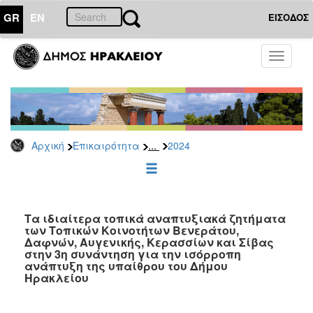
GR
EN
ΕΙΣΟΔΟΣ
ΕΠΙΚΑΙΡΟΤΗΤΑ
Toggle
navigati
Δελτία
Τύπου
Αρχείο
2026
...
Αρχική
Επικαιρότητα
2024
2025
2024
2023
2022
Τα ιδιαίτερα τοπικά αναπτυξιακά ζητήματα
των Τοπικών Κοινοτήτων Βενεράτου,
2021
Δαφνών, Αυγενικής, Κερασσίων και Σίβας
στην 3η συνάντηση για την ισόρροπη
2020
ανάπτυξη της υπαίθρου του Δήμου
Ηρακλείου
2019
2018