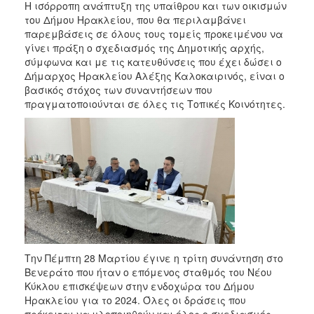
Η ισόρροπη ανάπτυξη της υπαίθρου και των οικισμών
2017
του Δήμου Ηρακλείου, που θα περιλαμβάνει
2016
παρεμβάσεις σε όλους τους τομείς προκειμένου να
γίνει πράξη ο σχεδιασμός της Δημοτικής αρχής,
2015
σύμφωνα και με τις κατευθύνσεις που έχει δώσει ο
2013
Δήμαρχος Ηρακλείου Αλέξης Καλοκαιρινός, είναι ο
βασικός στόχος των συναντήσεων που
2012
πραγματοποιούνται σε όλες τις Τοπικές Κοινότητες.
2011
2010
2006
ΔΗΜΟΤΗΣ
ΕΠΙΣΚΕΠΤΗΣ
Την Πέμπτη 28 Μαρτίου έγινε η τρίτη συνάντηση στο
Βενεράτο που ήταν ο επόμενος σταθμός του Νέου
Κύκλου επισκέψεων στην ενδοχώρα του Δήμου
ΗΡΑΚΛΕΙΟ
ΓΙΑ...
Ηρακλείου για το 2024. Όλες οι δράσεις που
πρόκειται να υλοποιηθούν και όλος ο σχεδιασμός