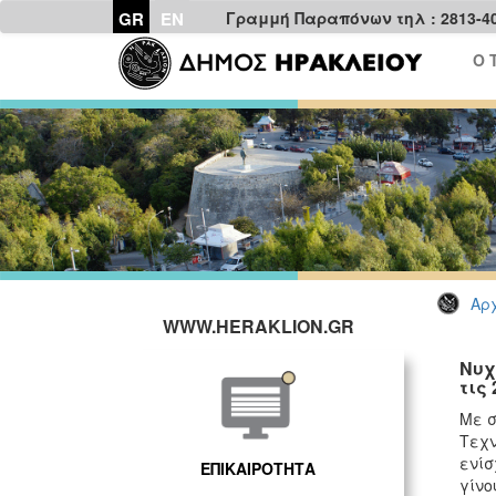
GR
EN
Γραμμή Παραπόνων τηλ : 2813-4
Ο 
Αρχ
WWW.HERAKLION.GR
Νυχ
τις
Με σ
Τεχν
ενίσ
ΕΠΙΚΑΙΡΟΤΗΤΑ
γίνο