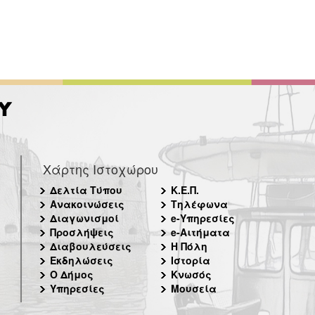
Χάρτης Ιστοχώρου
Δελτία Τύπου
Κ.Ε.Π.
Ανακοινώσεις
Τηλέφωνα
Διαγωνισμοί
e-Υπηρεσίες
Προσλήψεις
e-Αιτήματα
Διαβουλεύσεις
Η Πόλη
Εκδηλώσεις
Ιστορία
Ο Δήμος
Κνωσός
Υπηρεσίες
Μουσεία